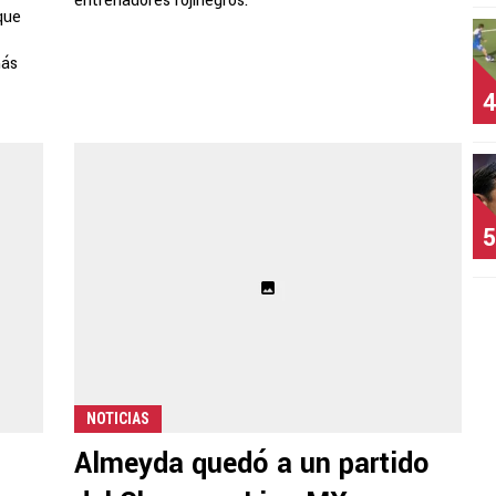
entrenadores rojinegros.
que
más
4
5
NOTICIAS
Almeyda quedó a un partido