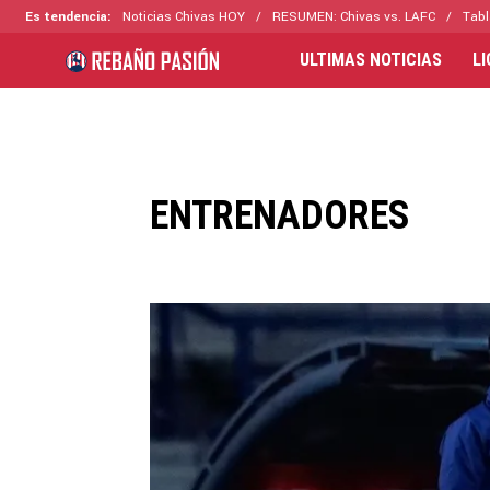
Es tendencia:
Noticias Chivas HOY
RESUMEN: Chivas vs. LAFC
Tabl
ULTIMAS NOTICIAS
L
ENTRENADORES