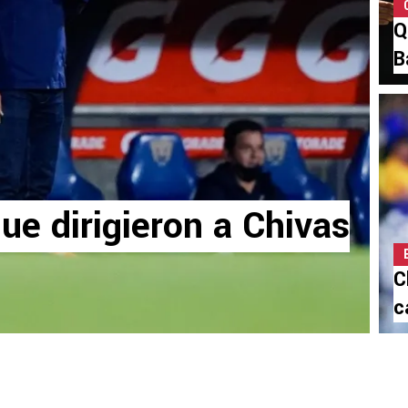
Q
B
ue dirigieron a Chivas
C
c