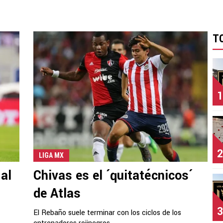
T
1
2
LIGA MX
al
Chivas es el ´quitatécnicos´
de Atlas
3
El Rebaño suele terminar con los ciclos de los