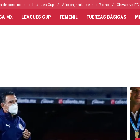
a de posiciones en Leagues Cup
Afición, harta de Luis Romo
Chivas vs FC 
IGA MX
LEAGUES CUP
FEMENIL
FUERZAS BÁSICAS
M