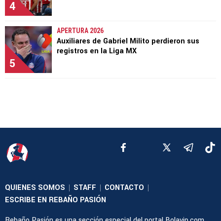
4
APERTURA 2026
Auxiliares de Gabriel Milito perdieron sus
registros en la Liga MX
5
QUIENES SOMOS
STAFF
CONTACTO
|
|
|
ESCRIBE EN REBAÑO PASIÓN
Rebaño Pasión es una sección especial del portal Bolavip.com