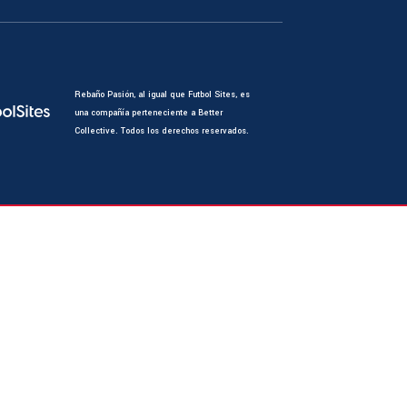
Rebaño Pasión, al igual que Futbol Sites, es
una compañía perteneciente a Better
Collective. Todos los derechos reservados.