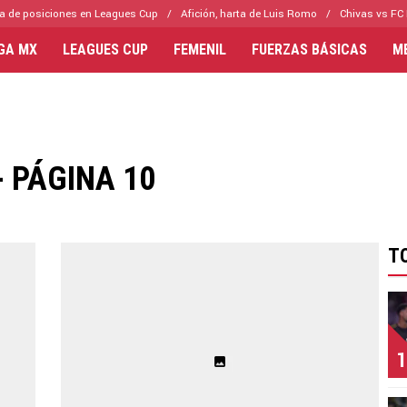
a de posiciones en Leagues Cup
Afición, harta de Luis Romo
Chivas vs FC 
IGA MX
LEAGUES CUP
FEMENIL
FUERZAS BÁSICAS
M
 PÁGINA 10
T
1