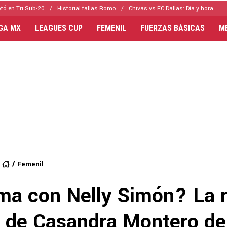
tó en Tri Sub-20
Historial fallas Romo
Chivas vs FC Dallas: Día y hora
IGA MX
LEAGUES CUP
FEMENIL
FUERZAS BÁSICAS
M
Femenil
ma con Nelly Simón? La 
da de Casandra Montero de