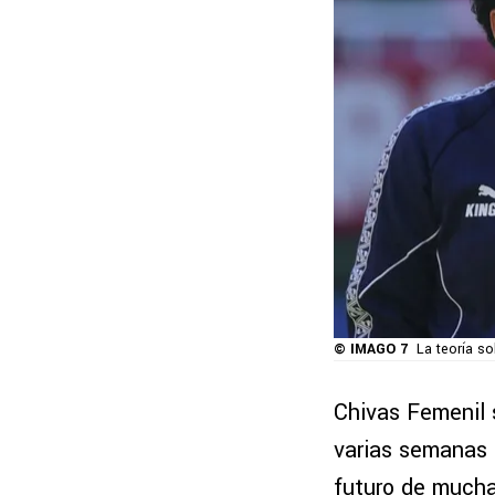
© IMAGO 7
La teoría s
Chivas Femenil 
varias semanas d
futuro de mucha