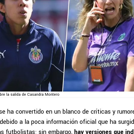
obre la salida de Casandra Montero
se ha convertido en un blanco de críticas y rumo
ebido a la poca información oficial que ha surgid
s futbolistas; sin embargo,
hay versiones que ind