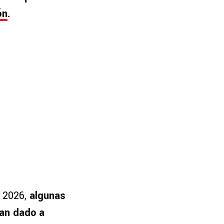
ón
.
a 2026,
algunas
han dado a