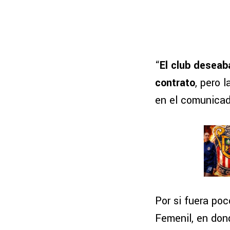
“
El club deseab
contrato
, pero 
en el comunicad
Por si fuera po
Femenil, en do