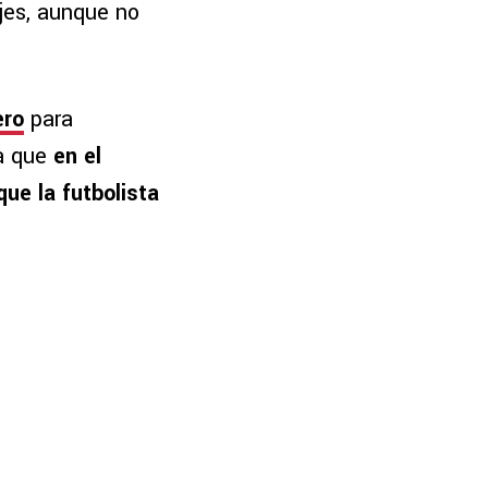
jes, aunque no
ero
para
ya que
en el
ue la futbolista