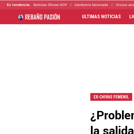
Es tendencia:
Noticias Chivas HOY
Camberos lesionado
Orozco ano
ULTIMAS NOTICIAS
L
EX-CHIVAS FEMENIL
¿Proble
la sali