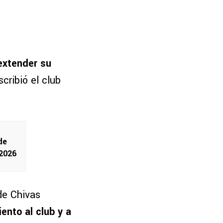
extender su
scribió el club
de
 2026
de Chivas
ento al club y a