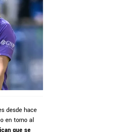
res desde hace
o en torno al
ican que se