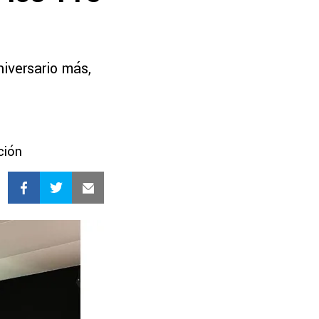
iversario más,
ción