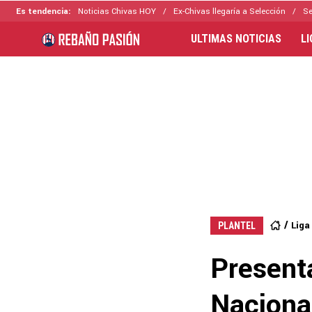
Es tendencia:
Noticias Chivas HOY
Ex-Chivas llegaría a Selección
Se
ULTIMAS NOTICIAS
L
Liga
PLANTEL
Presenta
Nacional