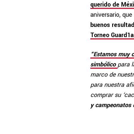
querido de Méxi
aniversario, que
buenos resulta
Torneo Guard1a
“Estamos muy co
simbólico
para l
marco de nuest
para nuestra afi
comprar su ‘cach
y campeonatos 