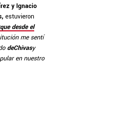
ez y Ignacio
s,
estuvieron
rque desde el
itución me sentí
ado
deChivas
y
pular en nuestro