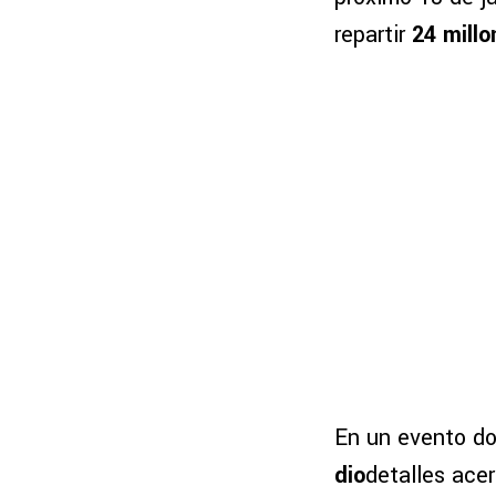
repartir
24 mill
En un evento d
dio
detalles ace