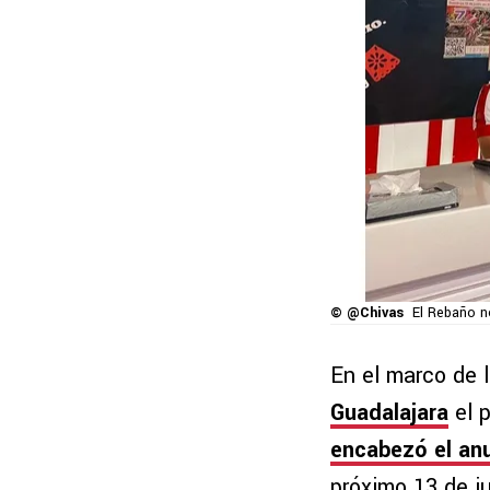
© @Chivas
El Rebaño n
En el marco de l
Guadalajara
el p
encabezó el anu
próximo 13 de ju