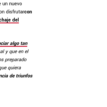
e un nuevo
on disfrutar
con
haje del
ciar algo tan
l y que en el
os preparado
que quiera
ncia de triunfos