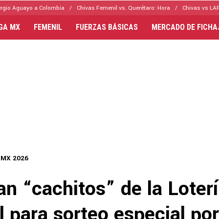
rgio Aguayo a Colombia
Chivas Femenil vs. Querétaro: Hora
Chivas vs LAF
IGA MX
FEMENIL
FUERZAS BÁSICAS
MERCADO DE FICHA
 MX 2026
n “cachitos” de la Loter
 para sorteo especial por