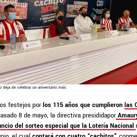
o deja de celebrar un aniversario más.
os festejos por
los 115 años que cumplieron
las 
asado 8 de mayo, la directiva presididapor
Amaury
ncio del sorteo especial que la Lotería Nacional
nio, el cual
contará con cuatro “cachitos”
conmem