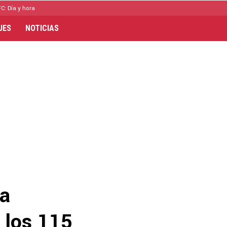
C: Día y hora
JES
NOTICIAS
ía
 los 115