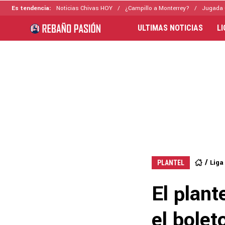
Es tendencia:
Noticias Chivas HOY
¿Campillo a Monterrey?
Jugada 
ULTIMAS NOTICIAS
L
Liga
PLANTEL
El plant
el boleto