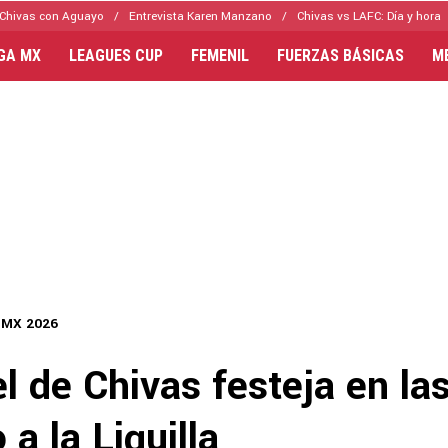
Chivas con Aguayo
Entrevista Karen Manzano
Chivas vs LAFC: Día y hora
IGA MX
LEAGUES CUP
FEMENIL
FUERZAS BÁSICAS
M
 MX 2026
el de Chivas festeja en la
 a la Liguilla