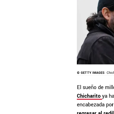
© GETTY IMAGES
Chic
El sueño de mil
Chicharito
ya ha
encabezada po
regresar al redi