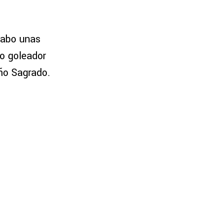
cabo unas
co goleador
año Sagrado.