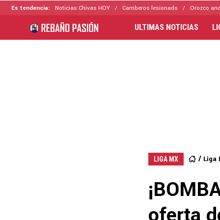
Es tendencia:
Noticias Chivas HOY
Camberos lesionado
Orozco ano
ULTIMAS NOTICIAS
L
Liga
LIGA MX
¡BOMBAZ
oferta 