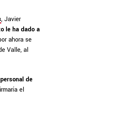
s
, Javier
to le ha dado a
por ahora se
e Valle, al
personal de
irmaría el