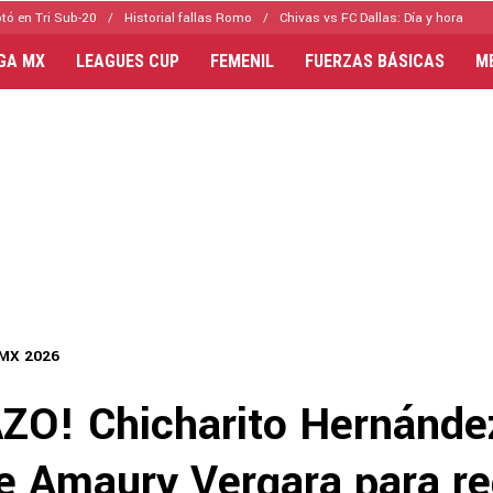
tó en Tri Sub-20
Historial fallas Romo
Chivas vs FC Dallas: Día y hora
IGA MX
LEAGUES CUP
FEMENIL
FUERZAS BÁSICAS
M
 MX 2026
O! Chicharito Hernánde
de Amaury Vergara para re