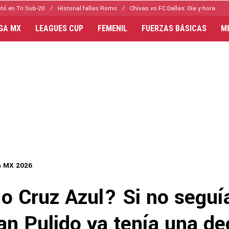
tó en Tri Sub-20
Historial fallas Romo
Chivas vs FC Dallas: Día y hora
IGA MX
LEAGUES CUP
FEMENIL
FUERZAS BÁSICAS
M
a MX 2026
o Cruz Azul? Si no seguía
n Pulido ya tenía una de