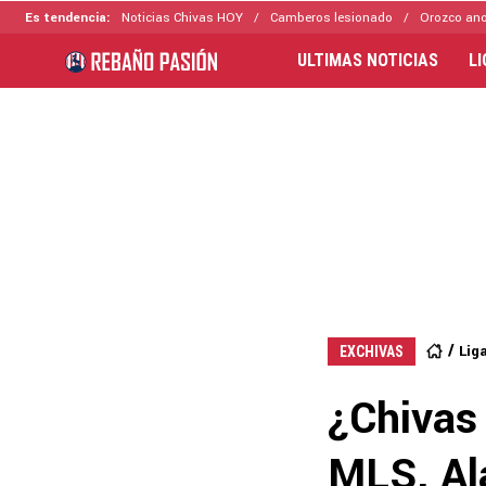
Es tendencia:
Noticias Chivas HOY
Camberos lesionado
Orozco ano
ULTIMAS NOTICIAS
L
Lig
EXCHIVAS
¿Chivas 
MLS, Ala