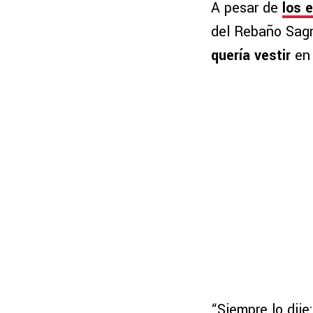
A pesar de
los 
del Rebaño Sag
quería vestir
en 
“Siempre lo dije