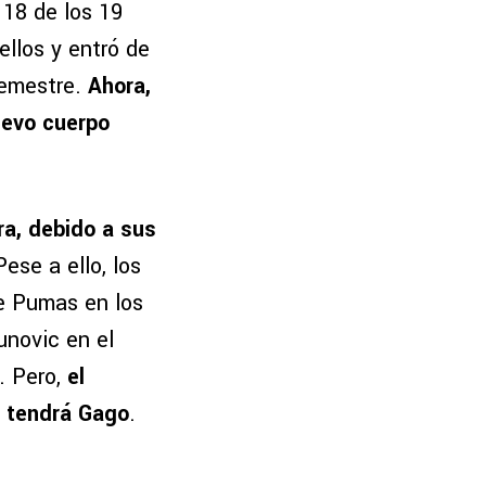
 18 de los 19
ellos y entró de
semestre.
Ahora,
uevo cuerpo
ra, debido a sus
Pese a ello, los
te Pumas en los
unovic en el
a. Pero,
el
e tendrá Gago
.