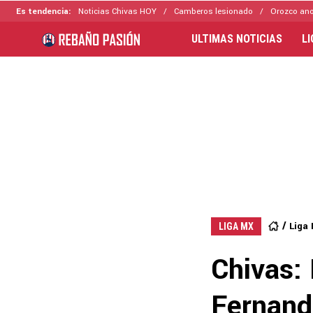
Es tendencia:
Noticias Chivas HOY
Camberos lesionado
Orozco ano
ULTIMAS NOTICIAS
L
Liga
LIGA MX
Chivas: 
Fernand