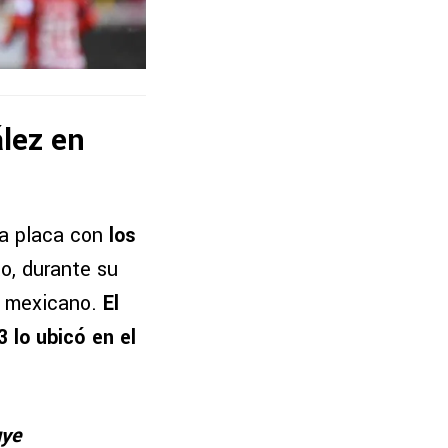
lez en
na placa con
los
to, durante su
l mexicano.
El
lo ubicó en el
uye