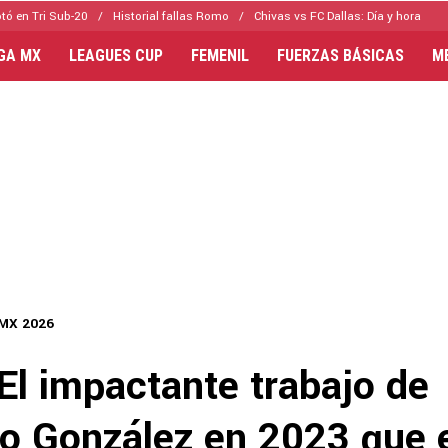
tó en Tri Sub-20
Historial fallas Romo
Chivas vs FC Dallas: Día y hora
IGA MX
LEAGUES CUP
FEMENIL
FUERZAS BÁSICAS
M
 MX 2026
El impactante trabajo de
o González en 2023 que 