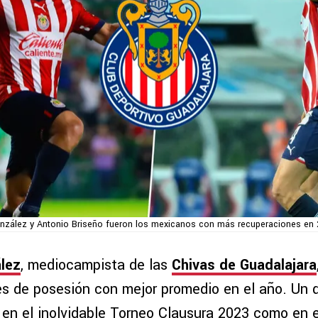
nzález y Antonio Briseño fueron los mexicanos con más recuperaciones en
lez
, mediocampista de las
Chivas de Guadalajara
es de posesión con mejor promedio en el año. Un
 en el inolvidable Torneo Clausura 2023 como en 