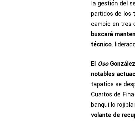
la gestión del s
partidos de los 
cambio en tres 
buscará mantene
técnico
, liderad
El
Oso
González 
notables actuac
tapatíos se des
Cuartos de Final
banquillo rojibl
volante de rec