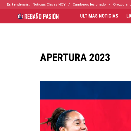
Es tendencia:
Noticias Chivas HOY
Camberos lesionado
Orozco ano
ULTIMAS NOTICIAS
L
APERTURA 2023