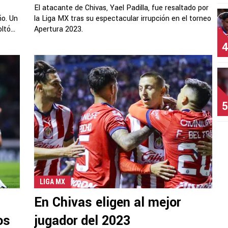
El atacante de Chivas, Yael Padilla, fue resaltado por
ño. Un
la Liga MX tras su espectacular irrupción en el torneo
tó...
Apertura 2023.
4
5
LIGA MX
En Chivas eligen al mejor
os
jugador del 2023