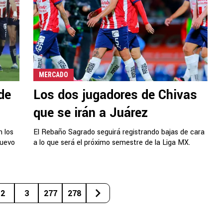
MERCADO
de
Los dos jugadores de Chivas
que se irán a Juárez
n los
El Rebaño Sagrado seguirá registrando bajas de cara
nuevo
a lo que será el próximo semestre de la Liga MX.
2
3
277
278