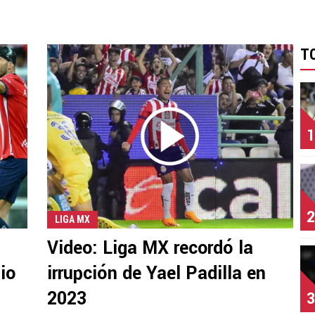
T
1
2
LIGA MX
Video: Liga MX recordó la
io
irrupción de Yael Padilla en
2023
3