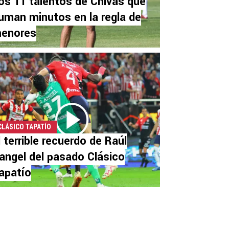
os 11 talentos de Chivas que
uman minutos en la regla de
enores
CLÁSICO TAPATÍO
l terrible recuerdo de Raúl
angel del pasado Clásico
apatío