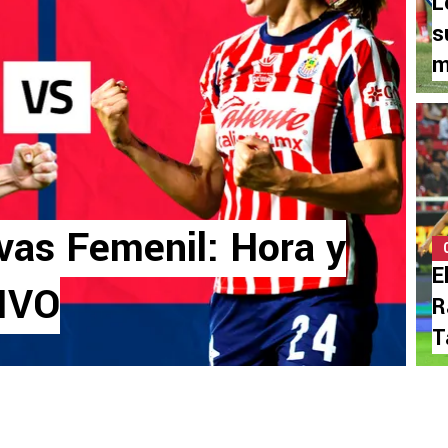
L
s
m
vas Femenil: Hora y
E
VIVO
R
T