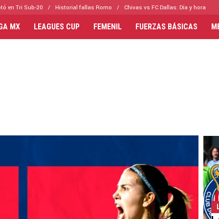
tó en Tri Sub-20
Historial fallas Romo
Chivas vs FC Dallas: Día y hora
IGA MX
LEAGUES CUP
FEMENIL
FUERZAS BÁSICAS
M