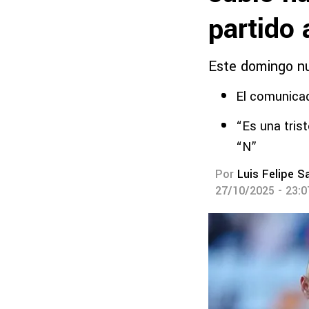
partido 
Este domingo nu
El comunicad
“Es una tris
“N”
Por
Luis Felipe S
27/10/2025 - 23: