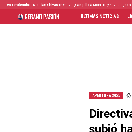
Es tendencia:
Noticias Chivas HOY
¿Campillo a Monterrey?
Jugada 
ULTIMAS NOTICIAS
L
APERTURA 2025
Directiv
subió ha