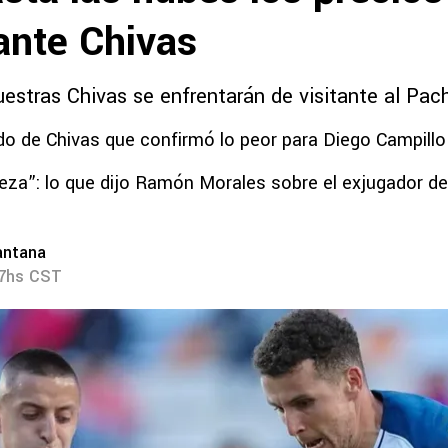
ante Chivas
estras Chivas se enfrentarán de visitante al Pac
o de Chivas que confirmó lo peor para Diego Campillo
teza”: lo que dijo Ramón Morales sobre el exjugador d
antana
07hs CST