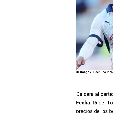
© Imago7
Pachuca incr
De cara al parti
Fecha 16
del
To
precios de los b