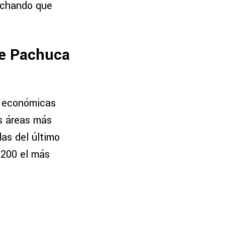
vechando que
tre Pachuca
s económicas
as áreas más
das del último
 200 el más