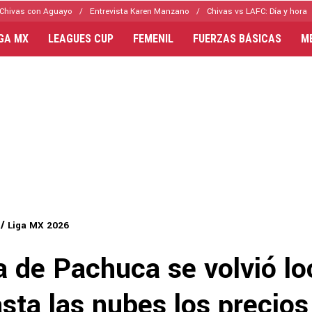
Chivas con Aguayo
Entrevista Karen Manzano
Chivas vs LAFC: Día y hora
IGA MX
LEAGUES CUP
FEMENIL
FUERZAS BÁSICAS
M
Liga MX 2026
a de Pachuca se volvió lo
sta las nubes los precios