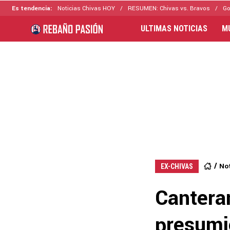
Es tendencia:
Noticias Chivas HOY
RESUMEN: Chivas vs. Bravos
Go
ULTIMAS NOTICIAS
M
Not
EX-CHIVAS
Cantera
presumió