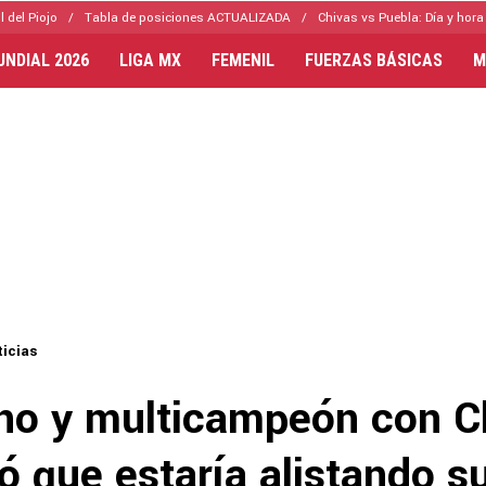
l del Piojo
Tabla de posiciones ACTUALIZADA
Chivas vs Puebla: Día y hora
UNDIAL 2026
LIGA MX
FEMENIL
FUERZAS BÁSICAS
M
icias
no y multicampeón con C
 que estaría alistando s