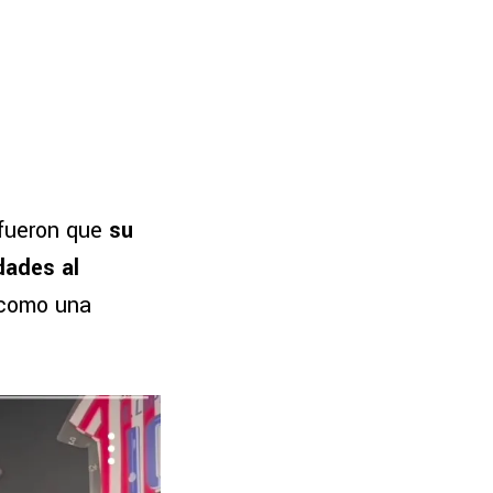
 fueron que
su
dades al
 como una