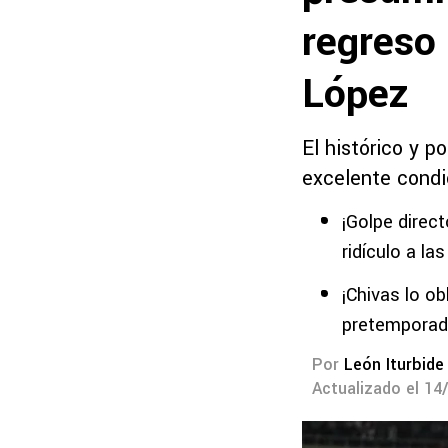
regreso
López
El histórico y 
excelente condic
¡Golpe direc
ridículo a la
¡Chivas lo o
pretempora
Por
León Iturbide
Actualizado el 14