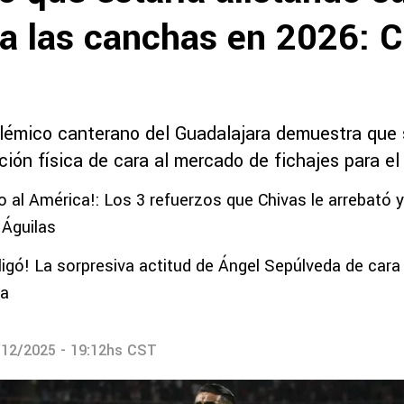
 a las canchas en 2026: C
polémico canterano del Guadalajara demuestra que
ión física de cara al mercado de fichajes para el
to al América!: Los 3 refuerzos que Chivas le arrebató 
s Águilas
bligó! La sorpresiva actitud de Ángel Sepúlveda de cara
da
/12/2025 - 19:12hs CST