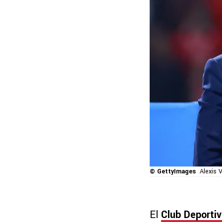
© GettyImages
Alexis 
El
Club Deporti