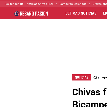
Es tendencia:
Noticias Chivas HOY
Camberos lesionado
Orozco ano
ULTIMAS NOTICIAS
L
Lig
NOTICIAS
Chivas f
Bicampe