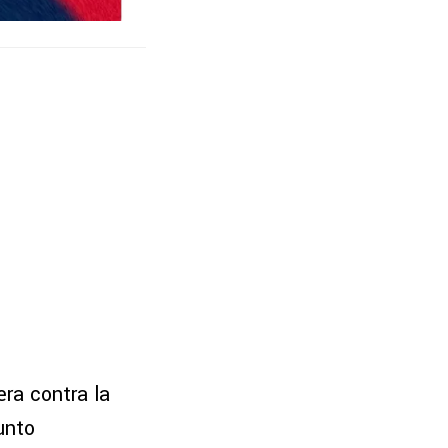
era contra la
unto