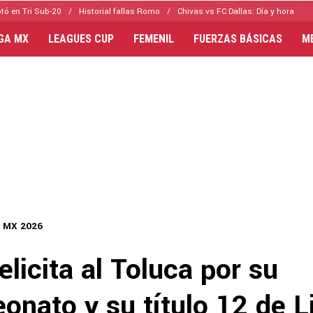
tó en Tri Sub-20
Historial fallas Romo
Chivas vs FC Dallas: Día y hora
IGA MX
LEAGUES CUP
FEMENIL
FUERZAS BÁSICAS
M
a MX 2026
elicita al Toluca por su
onato y su título 12 de 