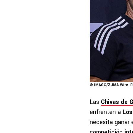
© IMAGO/ZUMA Wire
D
Las
Chivas de G
enfrenten a
Los
necesita ganar e
competición int