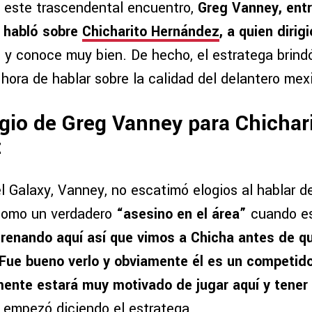
a este trascendental encuentro,
Greg Vanney, entr
, habló sobre
Chicharito Hernández
, a quien dirig
e
y conoce muy bien. De hecho, el estratega brind
 hora de hablar sobre la calidad del delantero mex
ogio de Greg Vanney para Chichar
z
l Galaxy, Vanney, no escatimó elogios al hablar de
 como un verdadero
“asesino en el área”
cuando es
trenando aquí así que vimos a Chicha antes de q
Fue bueno verlo y obviamente él es un competidor
ente estará muy motivado de jugar aquí y tener 
, empezó diciendo el estratega.