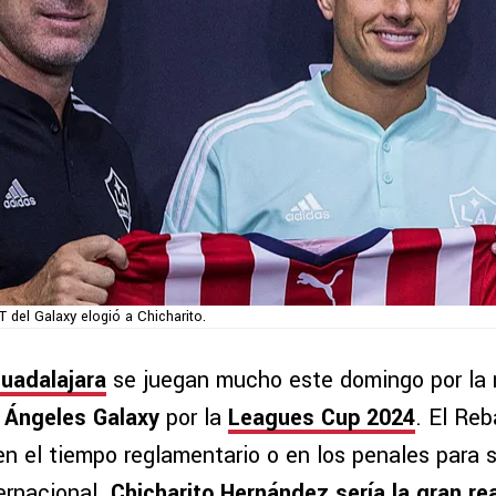
T del Galaxy elogió a Chicharito.
uadalajara
se juegan mucho este domingo por la
 Ángeles Galaxy
por la
Leagues Cup 2024
. El Re
n el tiempo reglamentario o en los penales para s
ernacional.
Chicharito Hernández sería la gran rea