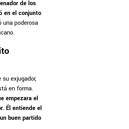
enador de los
ió en el conjunto
ó una poderosa
icano.
ito
 su exjugador,
tá en forma.
ue empezara el
. Él entiende el
un buen partido