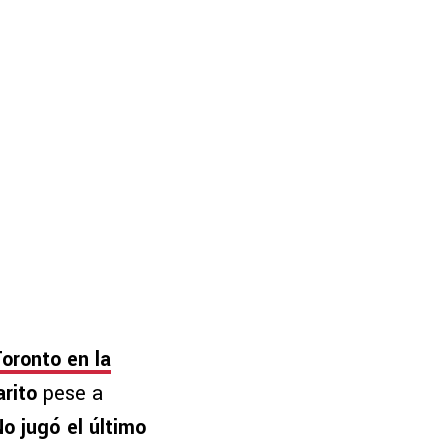
Toronto en la
arito
pese a
o jugó el último