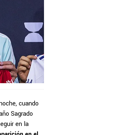
 noche, cuando
baño Sagrado
eguir en la
parición en el