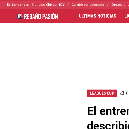
Es tendencia:
Noticias Chivas HOY
Camberos lesionado
Orozco ano
ULTIMAS NOTICIAS
L
LEAGUES CUP
El entr
describ