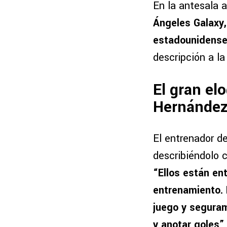
En la antesala 
Ángeles Galaxy
estadounidens
descripción a la
El gran el
Hernánde
El entrenador de
describiéndolo
“Ellos están en
entrenamiento. 
juego y seguram
y anotar goles”