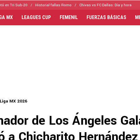
tó en Tri Sub-20
Historial fallas Romo
Chivas vs FC Dallas: Día y hora
IGA MX
LEAGUES CUP
FEMENIL
FUERZAS BÁSICAS
M
Liga MX 2026
enador de Los Ángeles Ga
ió a Chicharito Hernández