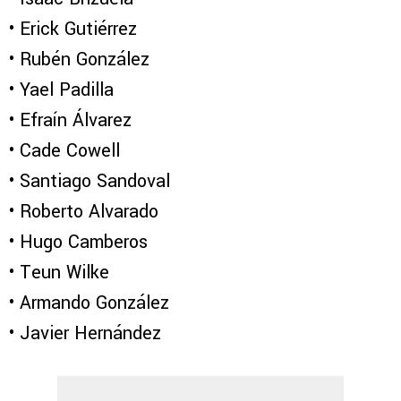
•⁠ ⁠Erick Gutiérrez
•⁠ ⁠Rubén González
•⁠ ⁠Yael Padilla
•⁠ ⁠Efraín Álvarez
•⁠ ⁠Cade Cowell
•⁠ ⁠Santiago Sandoval
•⁠ ⁠Roberto Alvarado
•⁠ ⁠Hugo Camberos
•⁠ ⁠Teun Wilke
•⁠ ⁠Armando González
•⁠ ⁠Javier Hernández