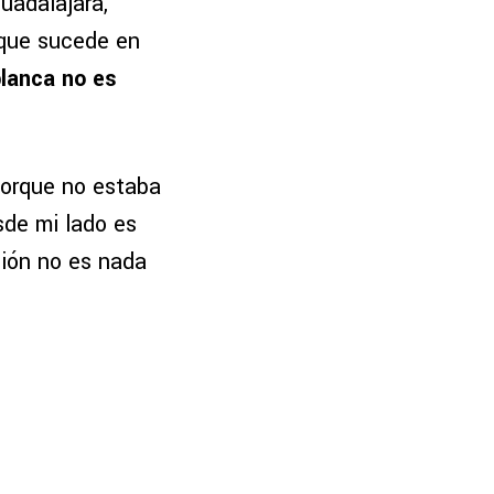
uadalajara,
 que sucede en
blanca no es
porque no estaba
sde mi lado es
sión no es nada