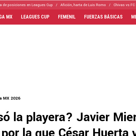
a de posiciones en Leagues Cup
Afición, harta de Luis Romo
Chivas vs FC 
IGA MX
LEAGUES CUP
FEMENIL
FUERZAS BÁSICAS
M
ga MX 2026
ó la playera? Javier Mier
 por la que César Huerta 