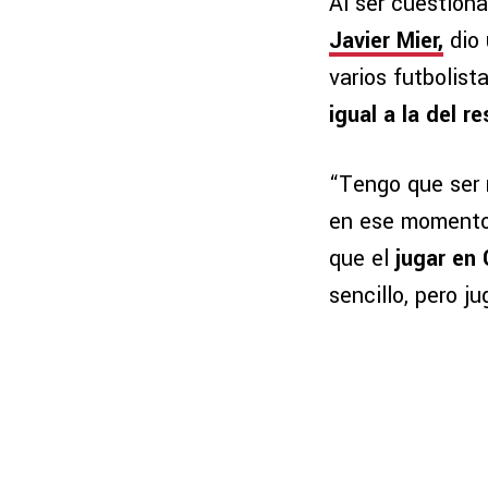
Al ser cuestiona
Javier Mier,
dio 
varios futbolist
igual a la del r
“Tengo que ser 
en ese momento 
que el
jugar en 
sencillo, pero j