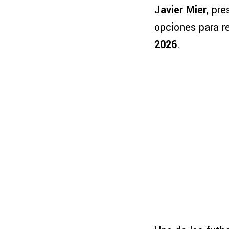
J
avier Mier
, pr
opciones para re
2026
.