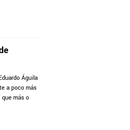
 de
 Eduardo Águila
nte a poco más
í que más o