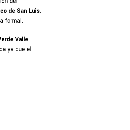
ión del
ico de San Luis
,
a formal.
erde Valle
da ya que el