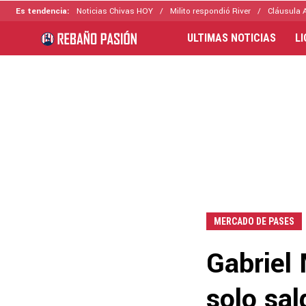
Es tendencia:
Noticias Chivas HOY
Milito respondió River
Cláusula 
ULTIMAS NOTICIAS
L
MERCADO DE PASES
Gabriel 
solo sal