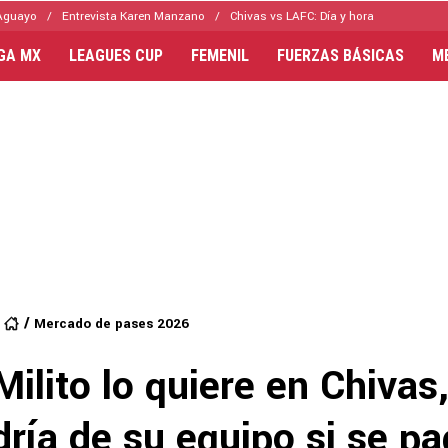
Aguayo
Entrevista Karen Manzano
Chivas vs LAFC: Día y hora
IGA MX
LEAGUES CUP
FEMENIL
FUERZAS BÁSICAS
M
Mercado de pases 2026
Milito lo quiere en Chivas
dría de su equipo si se p