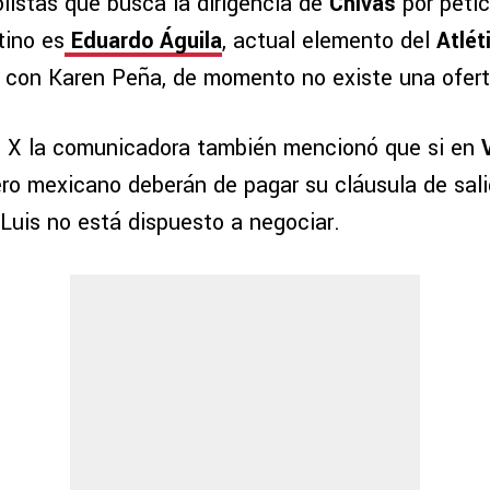
listas que busca la dirigencia de
Chivas
por petic
tino es
Eduardo Águila
, actual elemento del
Atlét
 con Karen Peña, de momento no existe una ofert
 X la comunicadora también mencionó que si en
V
ero mexicano deberán de pagar su cláusula de sali
 Luis no está dispuesto a negociar.