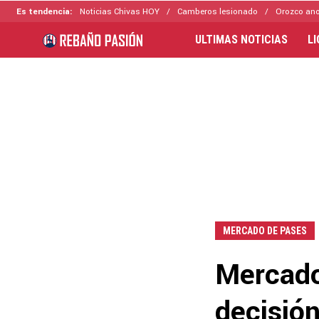
Es tendencia:
Noticias Chivas HOY
Camberos lesionado
Orozco ano
ULTIMAS NOTICIAS
L
MERCADO DE PASES
Mercado
decisió