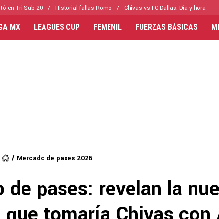
tó en Tri Sub-20
Historial fallas Romo
Chivas vs FC Dallas: Día y hora
IGA MX
LEAGUES CUP
FEMENIL
FUERZAS BÁSICAS
M
Mercado de pases 2026
 de pases: revelan la nu
n que tomaría Chivas con 