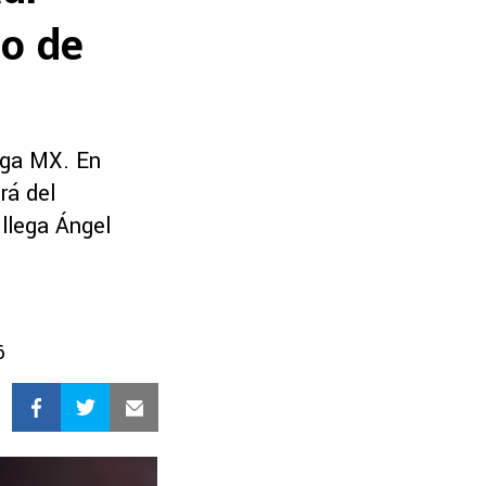
do de
Liga MX. En
rá del
 llega Ángel
6