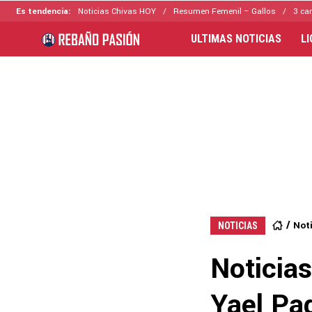
Es tendencia:
Noticias Chivas HOY
Resumen Femenil – Gallos
3 ca
ULTIMAS NOTICIAS
L
Not
NOTICIAS
Noticia
Yael Pad