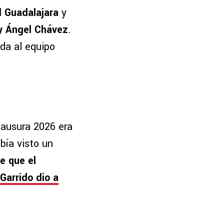
l Guadalajara
y
 y Ángel Chávez
.
eda al equipo
Clausura 2026 era
bía visto un
e que el
Garrido dio a