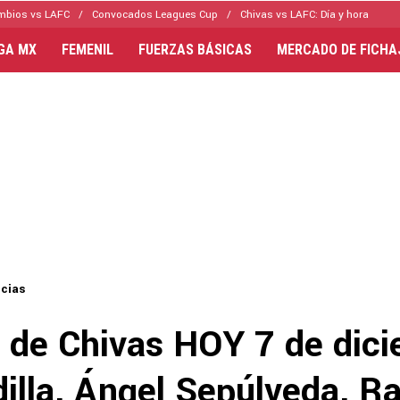
mbios vs LAFC
Convocados Leagues Cup
Chivas vs LAFC: Día y hora
IGA MX
FEMENIL
FUERZAS BÁSICAS
MERCADO DE FICHA
icias
s de Chivas HOY 7 de dic
illa, Ángel Sepúlveda, Ra