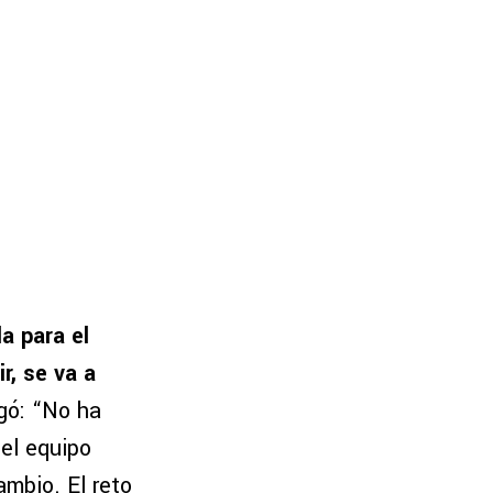
a para el
r, se va a
gó: “No ha
del equipo
ambio. El reto