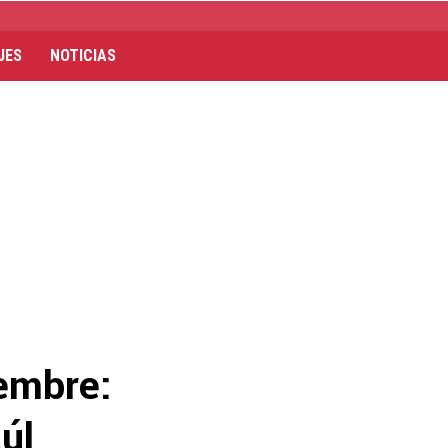
JES
NOTICIAS
iembre:
úl