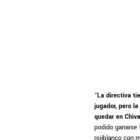
“
La directiva t
jugador, pero la
quedar en Chiv
podido ganarse 
rojiblanco con m