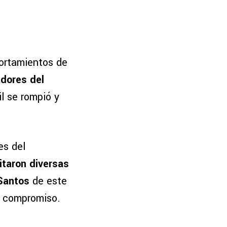
portamientos de
adores del
il se rompió y
es del
itaron diversas
 Santos
de este
e compromiso.