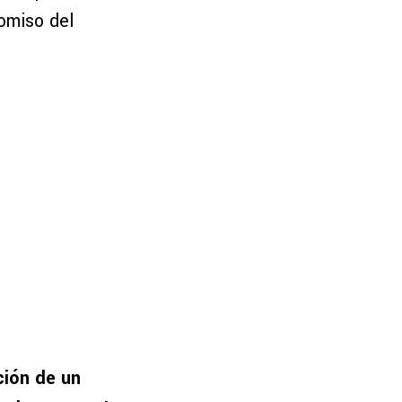
omiso del
ción de un