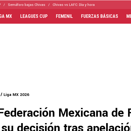
V
Semáforo bajas Chivas
Chivas vs LAFC: Día y hora
IGA MX
LEAGUES CUP
FEMENIL
FUERZAS BÁSICAS
M
Liga MX 2026
: Federación Mexicana de 
su decisión tras apelaci