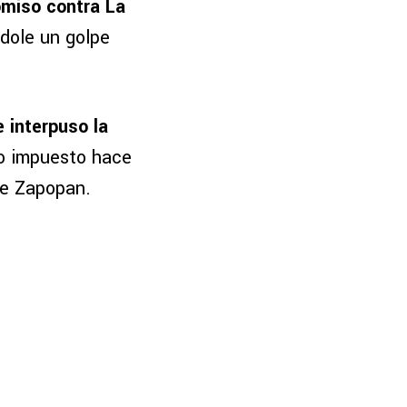
omiso contra La
dole un golpe
e interpuso la
go impuesto hace
de Zapopan.