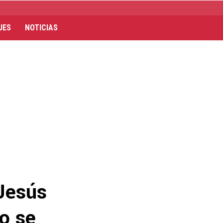
JES
NOTICIAS
 Jesús
o se