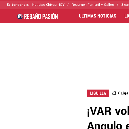
Es tendencia:
Noticias Chivas HOY
Resumen Femenil – Gallos
3 ca
ULTIMAS NOTICIAS
L
Lig
LIGUILLA
¡VAR vo
Angulo e