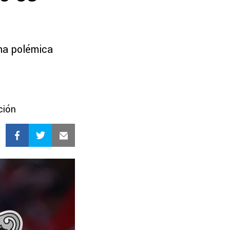
una polémica
ción