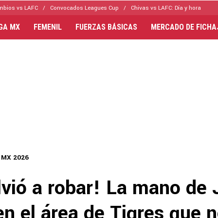
mbios vs LAFC
Convocados Leagues Cup
Chivas vs LAFC: Día y hora
IGA MX
FEMENIL
FUERZAS BÁSICAS
MERCADO DE FICHA
a MX 2026
lvió a robar! La mano de
n el área de Tigres que n