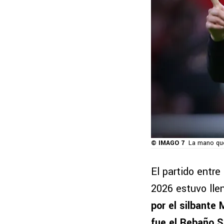
© IMAGO 7
La mano que
El partido entre
2026 estuvo lle
por el silbante
fue el Rebaño S