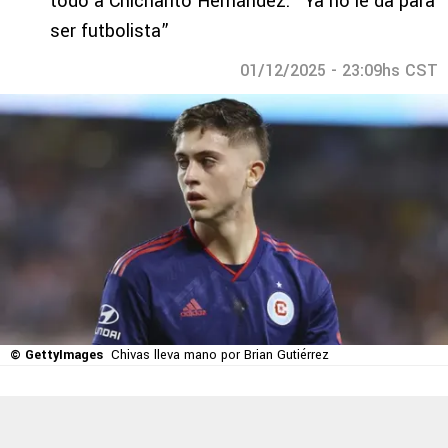
todo a Chicharito Hernández: “Ya no le da para
ser futbolista”
01/12/2025 - 23:09hs CST
© GettyImages
Chivas lleva mano por Brian Gutiérrez