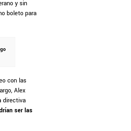
rano y sin
mo boleto para
rgo
eo con las
argo, Alex
 directiva
rían ser las