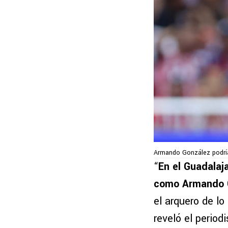
Armando González podría
“
En el Guadalaj
como Armando G
el arquero de l
reveló el period