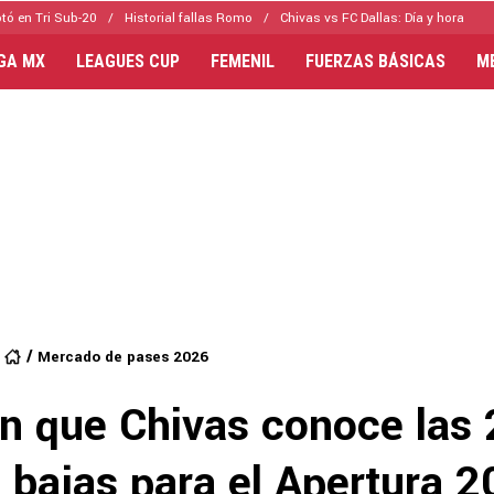
tó en Tri Sub-20
Historial fallas Romo
Chivas vs FC Dallas: Día y hora
IGA MX
LEAGUES CUP
FEMENIL
FUERZAS BÁSICAS
M
Mercado de pases 2026
n que Chivas conoce las 
 bajas para el Apertura 2