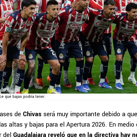
e qué bajas podría tener.
pases de
Chivas
será muy importante debido a que 
las altas y bajas para el Apertura 2026. En medio
r del
Guadalajara reveló que en la directiva hay 