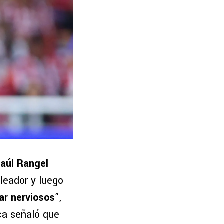
Raúl Rangel
oleador y luego
ar nerviosos
”,
eca señaló que