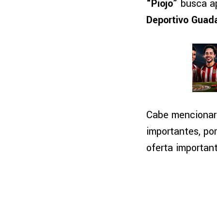
“Piojo”
busca ap
Deportivo Guada
Cabe mencionar
importantes, po
oferta importan