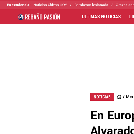
Es tendencia:
Noticias Chivas HOY
Camberos lesionado
Orozco ano
ULTIMAS NOTICIAS
L
Mer
NOTICIAS
En Europ
Alvarado