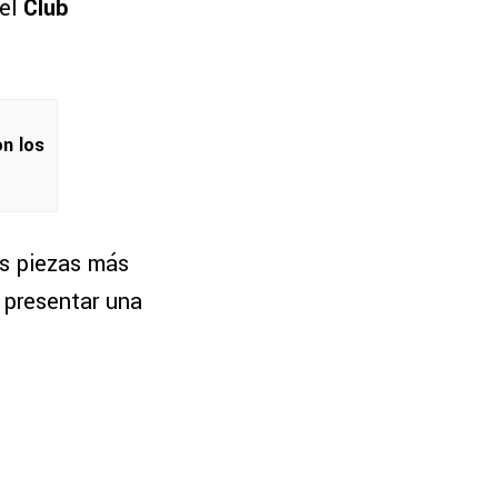
del
Club
on los
s piezas más
e presentar una