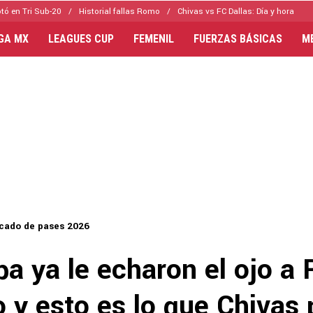
tó en Tri Sub-20
Historial fallas Romo
Chivas vs FC Dallas: Día y hora
IGA MX
LEAGUES CUP
FEMENIL
FUERZAS BÁSICAS
M
cado de pases 2026
a ya le echaron el ojo a
 y esto es lo que Chivas 