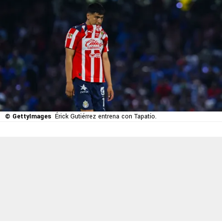
© GettyImages
Érick Gutiérrez entrena con Tapatío.