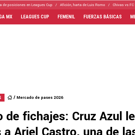
a de posiciones en Leagues Cup
Afición, harta de Luis Romo
Chivas vs FC 
IGA MX
LEAGUES CUP
FEMENIL
FUERZAS BÁSICAS
M
Mercado de pases 2026
S
de fichajes: Cruz Azul le
 a Ariel Castro, una de la