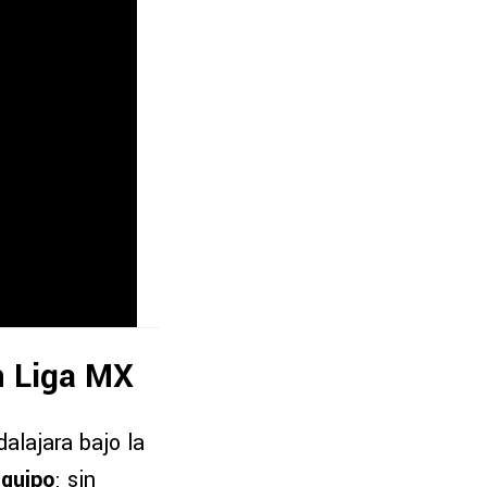
en Liga MX
alajara bajo la
equipo
; sin