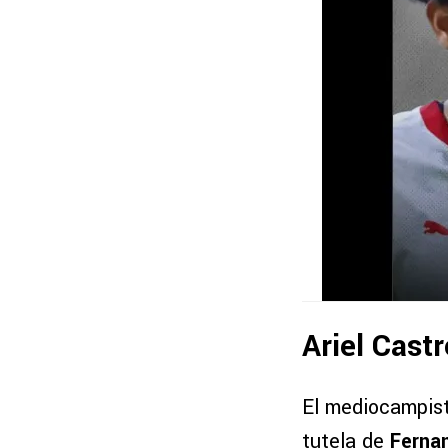
Ariel Cast
El mediocampist
tutela de
Fernan