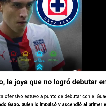
ro, la joya que no logró debutar 
a ofensivo estuvo a punto de debutar con el Guad
do Gago, quien lo impulsó y ascendió al primer 