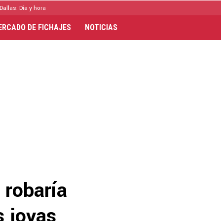
Dallas: Día y hora
ERCADO DE FICHAJES
NOTICIAS
 robaría
s joyas