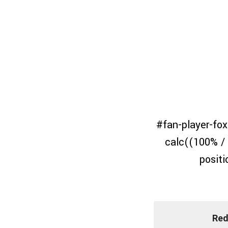
#fan-player-fox-
calc((100% / 
positi
Red