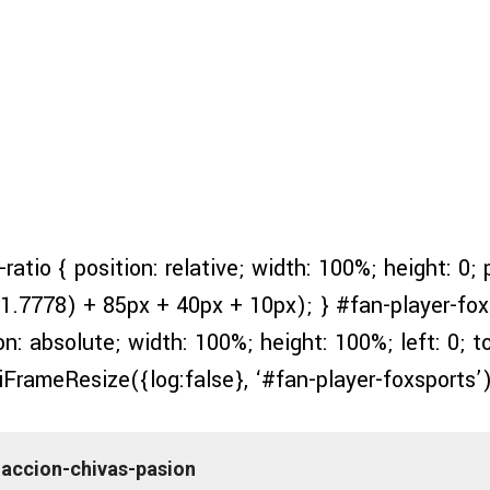
ratio { position: relative; width: 100%; height: 0
1.7778) + 85px + 40px + 10px); } #fan-player-fox-
on: absolute; width: 100%; height: 100%; left: 0; to
iFrameResize({log:false}, ‘#fan-player-foxsports’
accion-chivas-pasion