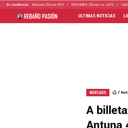
Es tendencia:
Noticias Chivas HOY
RESUMEN: Chivas vs. LAFC
Tabl
ULTIMAS NOTICIAS
L
Not
MERCADO
A billet
Antuna 