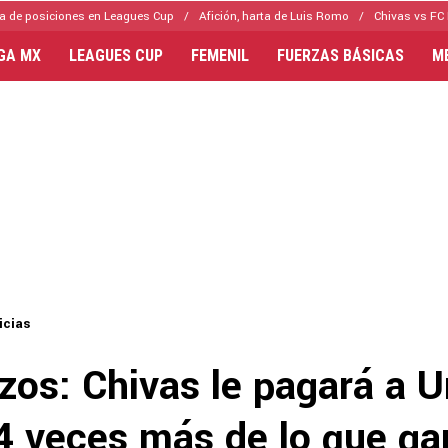
a de posiciones en Leagues Cup
Afición, harta de Luis Romo
Chivas vs FC 
IGA MX
LEAGUES CUP
FEMENIL
FUERZAS BÁSICAS
M
icias
azos: Chivas le pagará a U
4 veces más de lo que ga