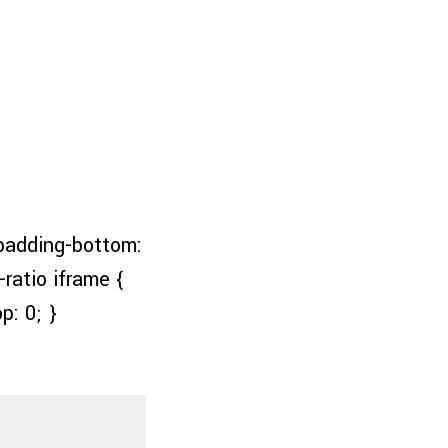
; padding-bottom:
ratio iframe {
p: 0; }
)