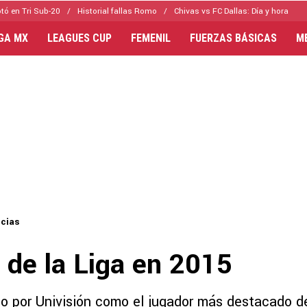
tó en Tri Sub-20
Historial fallas Romo
Chivas vs FC Dallas: Día y hora
IGA MX
LEAGUES CUP
FEMENIL
FUERZAS BÁSICAS
M
icias
 de la Liga en 2015
do por Univisión como el jugador más destacado de