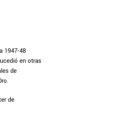
da 1947-48
ucedió en otras
ales de
Oro.
ter de