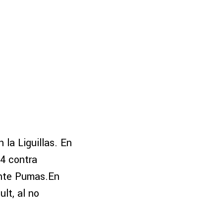
la Liguillas. En
84 contra
ante Pumas.En
lt, al no