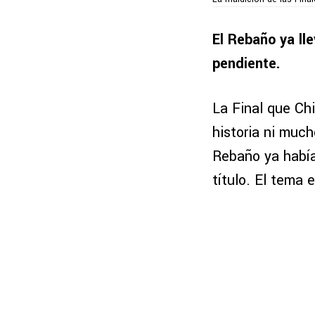
El Rebaño ya ll
pendiente.
La Final que Ch
historia ni muc
Rebaño ya había 
título. El tema