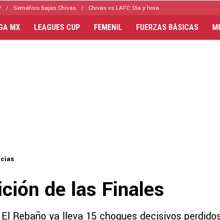
V
Semáforo bajas Chivas
Chivas vs LAFC: Día y hora
IGA MX
LEAGUES CUP
FEMENIL
FUERZAS BÁSICAS
M
icias
ción de las Finales
 El Rebaño ya lleva 15 choques decisivos perdidos 