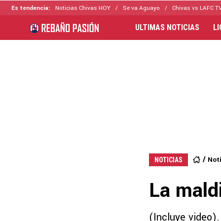
Es tendencia:
Noticias Chivas HOY
Se va Aguayo
Chivas vs LAFC T
ULTIMAS NOTICIAS
L
Not
NOTICIAS
La maldi
(Incluye video).