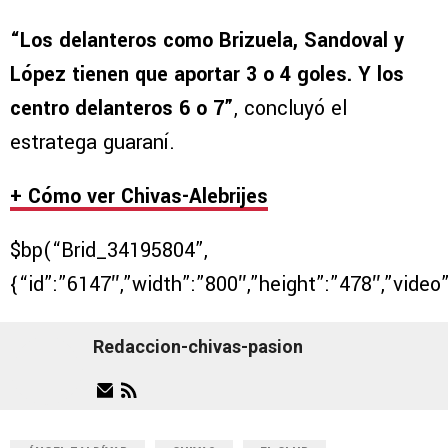
“Los delanteros como Brizuela, Sandoval y
López tienen que aportar 3 o 4 goles. Y los
centro delanteros 6 o 7”
, concluyó el
estratega guaraní.
+ Cómo ver Chivas-Alebrijes
$bp(“Brid_34195804”,
{“id”:”6147″,”width”:”800″,”height”:”478″,”video
Redaccion-chivas-pasion