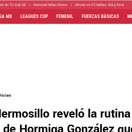
tó en Tri Sub-20
Historial fallas Romo
Chivas vs FC Dallas: Día y hora
IGA MX
LEAGUES CUP
FEMENIL
FUERZAS BÁSICAS
M
ticias
ermosillo reveló la rutina
l de Hormiga González qu