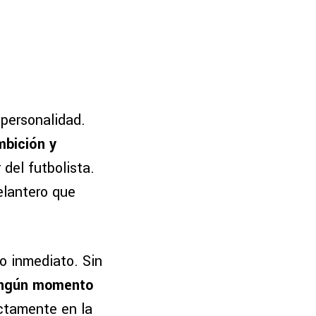
 personalidad.
bición y
del futbolista.
elantero que
ro inmediato. Sin
ingún momento
ctamente en la