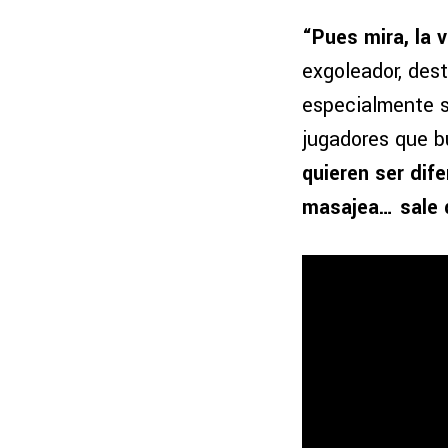
“Pues mira, la
exgoleador, des
especialmente s
jugadores que b
quieren ser dif
masajea… sale d