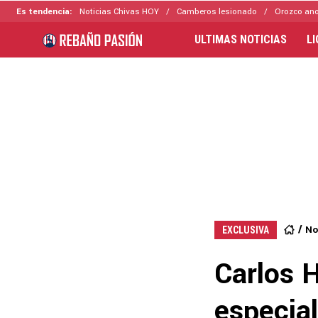
Es tendencia:
Noticias Chivas HOY
Camberos lesionado
Orozco ano
ULTIMAS NOTICIAS
L
No
EXCLUSIVA
Carlos H
especia