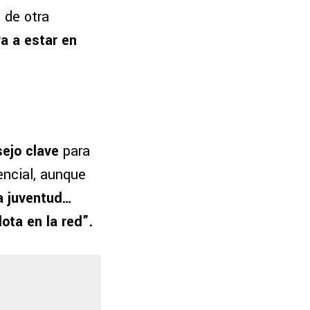
 de otra
a a estar en
sejo clave
para
encial, aunque
a juventud…
ota en la red”.