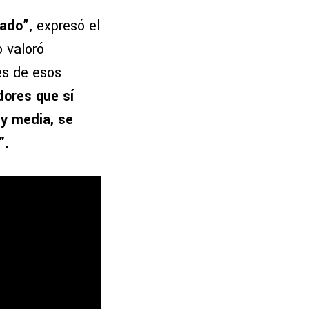
cado”
, expresó el
 valoró
es de esos
dores que sí
 y media, se
”.