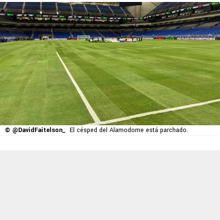
© @DavidFaitelson_
El césped del Alamodome está parchado.