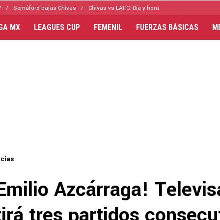
V
Semáforo bajas Chivas
Chivas vs LAFC: Día y hora
IGA MX
LEAGUES CUP
FEMENIL
FUERZAS BÁSICAS
M
icias
Emilio Azcárraga! Televis
irá tres partidos consecu