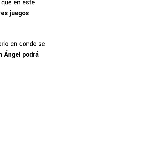
o que en este
res juegos
erío en donde se
an Ángel podrá