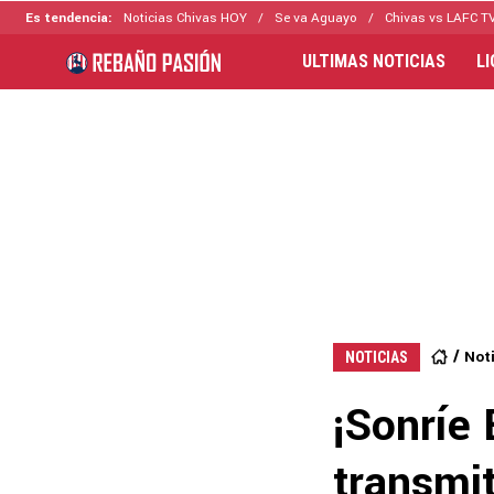
Es tendencia:
Noticias Chivas HOY
Se va Aguayo
Chivas vs LAFC T
ULTIMAS NOTICIAS
L
Not
NOTICIAS
¡Sonríe 
transmit