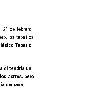
l 21 de febrero
ro, los tapatíos
Clásico Tapatío
a sí tendría un
los Zorros, pero
edia semana
,