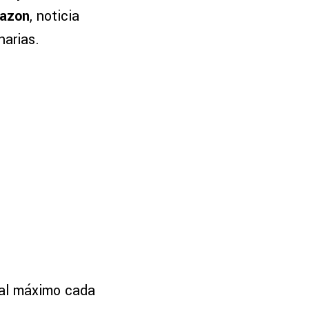
mazon
, noticia
narias.
 al máximo cada