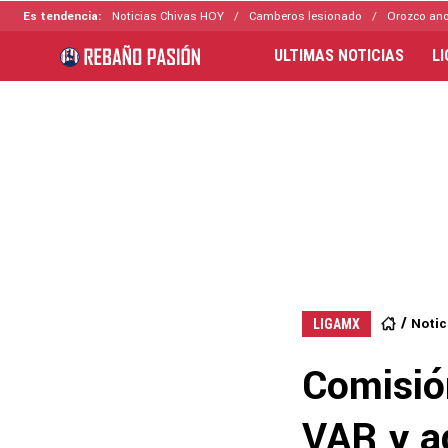
Es tendencia:
Noticias Chivas HOY
Camberos lesionado
Orozco ano
ULTIMAS NOTICIAS
L
Notic
LIGAMX
Comisión
VAR y a