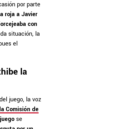
casión por parte
a roja a Javier
forcejeaba con
da situación, la
 pues el
hibe la
del juego, la voz
la Comisión de
 juego
se
isputa por un