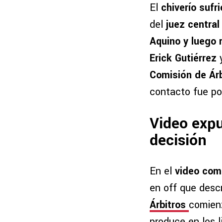
El
chiverío sufr
del
juez central
Aquino y luego 
Erick Gutiérrez
Comisión de Árb
contacto fue po
Video expu
decisión
En el
video com
en off que descr
Árbitros
comienz
produce en los l