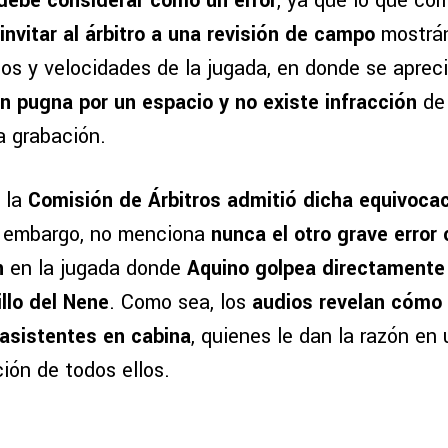
 debe considerar como un error
, ya que lo que co
invitar al árbitro a una revisión de campo
mostrán
los y velocidades de la jugada, en donde se aprec
n pugna por un espacio y no existe infracción
de
a grabación.
 la
Comisión de Árbitros admitió dicha equivocac
n embargo, no menciona
nunca el otro grave error
án
en la jugada donde
Aquino golpea directamente
llo del Nene
. Como sea, los
audios revelan cómo e
 asistentes en cabina
, quienes le dan la razón en
ión de todos ellos.