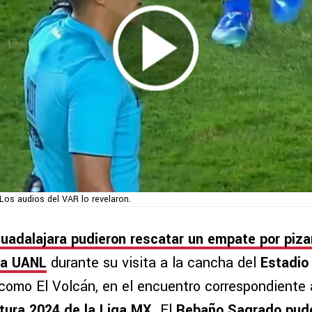
Los audios del VAR lo revelaron.
uadalajara pudieron rescatar un empate por piza
la UANL
durante su visita a la cancha del
Estadio 
como El Volcán, en el encuentro correspondiente 
tura 2024 de la
Liga MX
. El
Rebaño Sagrado pudo