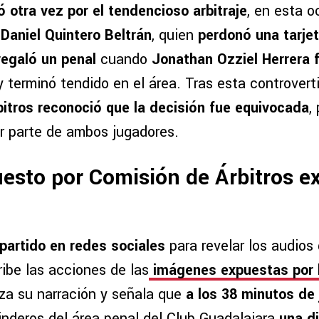
ió otra vez por el tendencioso arbitraje
, en esta o
 Daniel Quintero Beltrán
, quien
perdonó una tarjet
regaló un penal
cuando
Jonathan Ozziel Herrera 
y terminó tendido en el área. Tras esta controverti
itros reconoció que la decisión fue equivocada
,
r parte de ambos jugadores.
esto por Comisión de Árbitros ex
partido en redes sociales
para revelar los audios 
ibe las acciones de las
imágenes expuestas por 
a su narración y señala que
a los 38 minutos de
inderos del área penal del Club Guadalajara
una d