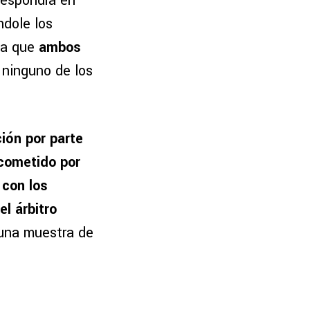
rrespondía en
dole los
ia que
ambos
 ninguno de los
ión por parte
 cometido por
 con los
l árbitro
 una muestra de