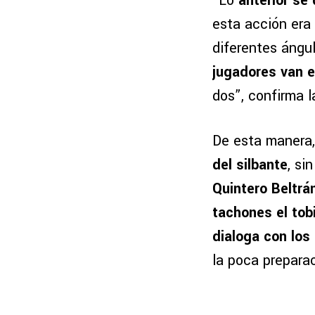
“Lo
anterior se
esta acción era
diferentes ángu
jugadores van e
dos”, confirma l
De esta manera,
del silbante
, si
Quintero Beltr
tachones el tobi
dialoga con los
la poca preparac