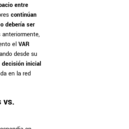
pacio entre
ores
continúan
o debería ser
 anteriormente,
ento el
VAR
ando desde su
a decisión inicial
da en la red
 vs.