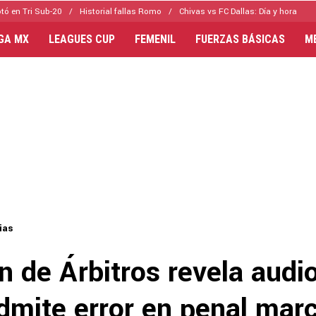
tó en Tri Sub-20
Historial fallas Romo
Chivas vs FC Dallas: Día y hora
IGA MX
LEAGUES CUP
FEMENIL
FUERZAS BÁSICAS
M
ias
 de Árbitros revela audio
dmite error en penal mar