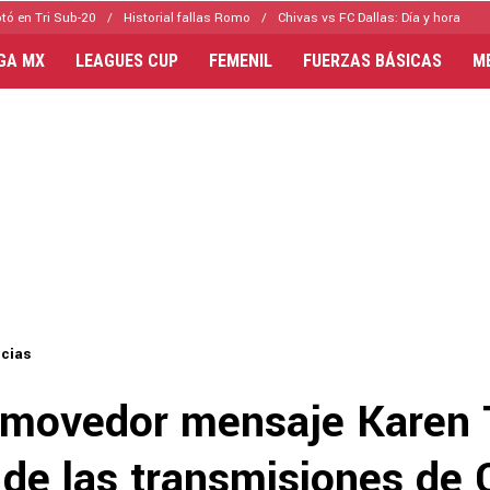
tó en Tri Sub-20
Historial fallas Romo
Chivas vs FC Dallas: Día y hora
IGA MX
LEAGUES CUP
FEMENIL
FUERZAS BÁSICAS
M
icias
movedor mensaje Karen 
 de las transmisiones de 