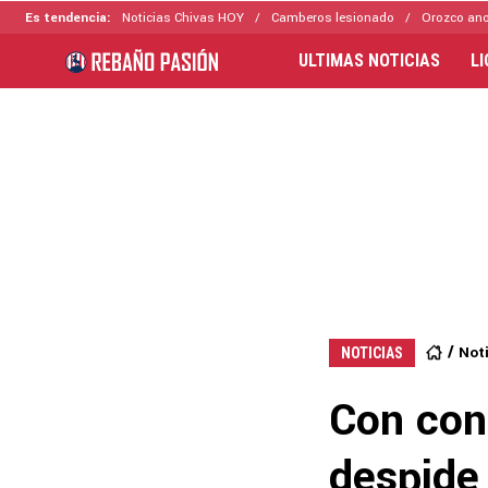
Es tendencia:
Noticias Chivas HOY
Camberos lesionado
Orozco ano
ULTIMAS NOTICIAS
L
Not
NOTICIAS
Con con
despide