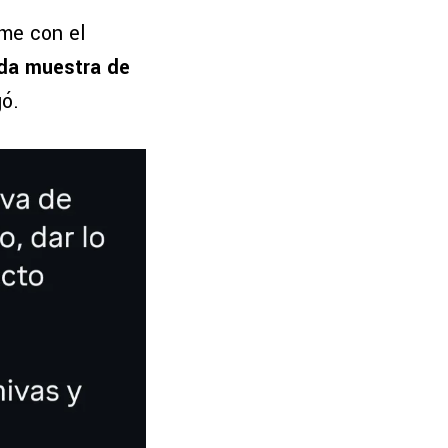
me con el
ada muestra de
gó.