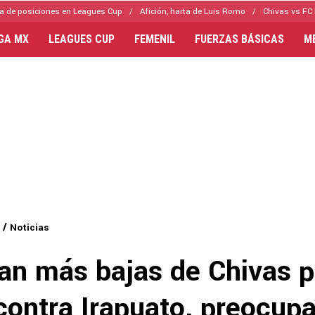
a de posiciones en Leagues Cup
Afición, harta de Luis Romo
Chivas vs FC 
IGA MX
LEAGUES CUP
FEMENIL
FUERZAS BÁSICAS
M
Noticias
an más bajas de Chivas p
contra Irapuato, preocup