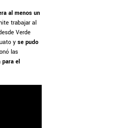
era al menos un
ite trabajar al
 desde Verde
puato y
se pudo
onó las
 para el