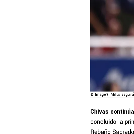
© Imago7
Milito seguir
Chivas continú
concluido la pr
Rebaño Sagrado