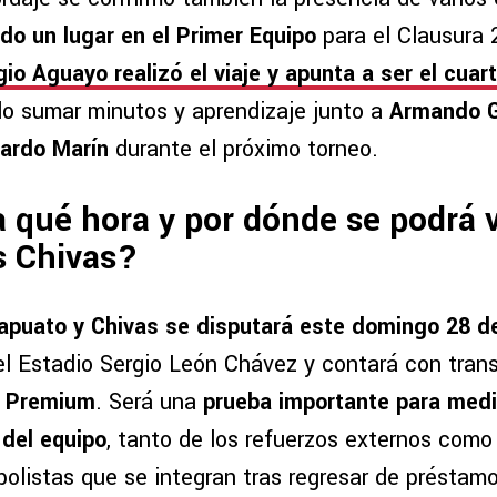
do un lugar en el Primer Equipo
para el Clausura
gio Aguayo
realizó el viaje y apunta a ser el
cuart
do sumar minutos y aprendizaje junto a
Armando G
cardo Marín
durante el próximo torneo.
 qué hora y por dónde se podrá v
s Chivas?
rapuato y Chivas se disputará este domingo 28 d
l Estadio Sergio León Chávez y contará con tran
+ Premium
. Será una
prueba importante para medi
del equipo
, tanto de los refuerzos externos com
bolistas que se integran tras regresar de préstam