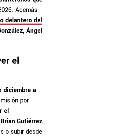
 2026. Además
o delantero del
onzález, Ángel
er el
e diciembre a
smisión por
r el
o
Brian Gutiérrez
,
os o subir desde