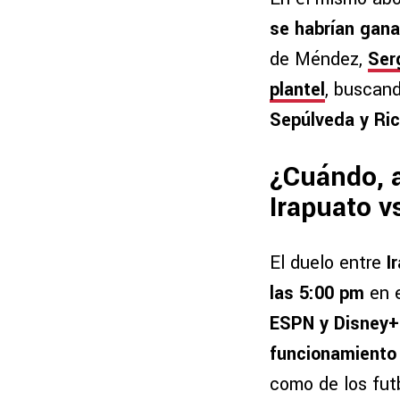
se habrían gana
de Méndez,
Ser
plantel
, buscan
Sepúlveda y Ri
¿Cuándo, a
Irapuato v
El duelo entre
I
las 5:00 pm
en e
ESPN y Disney
funcionamiento 
como de los fut