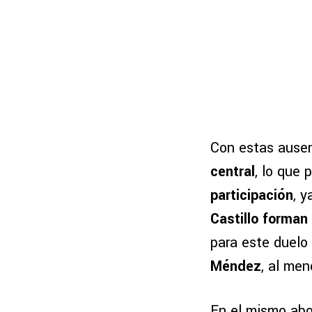
Con estas ause
central
, lo que
participación
, 
Castillo forman
para este duelo
Méndez
, al me
En el mismo abo