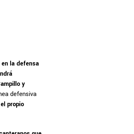
r en la defensa
endrá
ampillo y
ínea defensiva
el propio
canteranos que