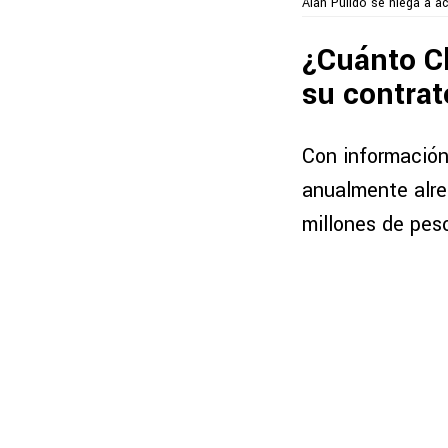
Alan Pulido se niega a ac
¿Cuánto Ch
su contra
Con información
anualmente alr
millones de pes