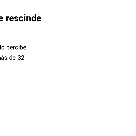
le rescinde
do percibe
más de 32