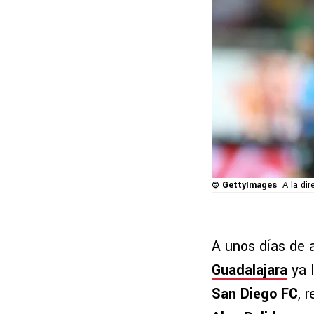
© GettyImages
A la di
A unos días de 
Guadalajara
ya 
San Diego FC
, 