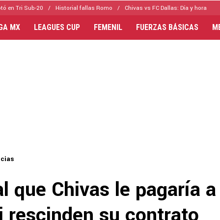
tó en Tri Sub-20
Historial fallas Romo
Chivas vs FC Dallas: Día y hora
IGA MX
LEAGUES CUP
FEMENIL
FUERZAS BÁSICAS
M
icias
al que Chivas le pagaría a
i rescinden su contrato