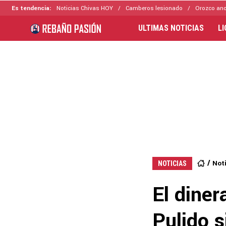
Es tendencia:
Noticias Chivas HOY
Camberos lesionado
Orozco ano
ULTIMAS NOTICIAS
L
Not
NOTICIAS
El diner
Pulido s