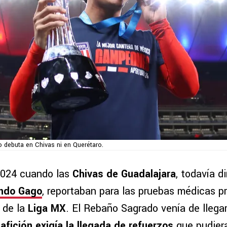
 debuta en Chivas ni en Querétaro.
 2024 cuando las
Chivas de Guadalajara
, todavía di
ndo Gago
, reportaban para las pruebas médicas p
 de la
Liga MX
. El Rebaño Sagrado venía de llega
 afición exigía la llegada de refuerzos
que pudiera