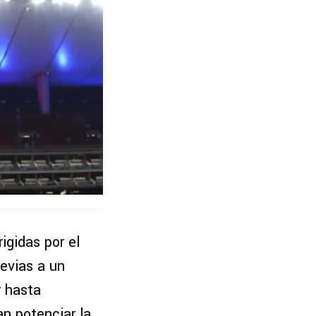
rigidas por el
revias a un
r hasta
n potenciar la