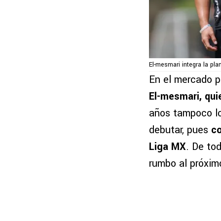
El-mesmari integra la pla
En el mercado 
El-mesmari, qui
años tampoco log
debutar, pues
co
Liga MX
. De to
rumbo al próxim