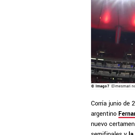
© Imago7
El-mesmari no
Corría junio de
argentino
Ferna
nuevo certamen
semifinales y
la