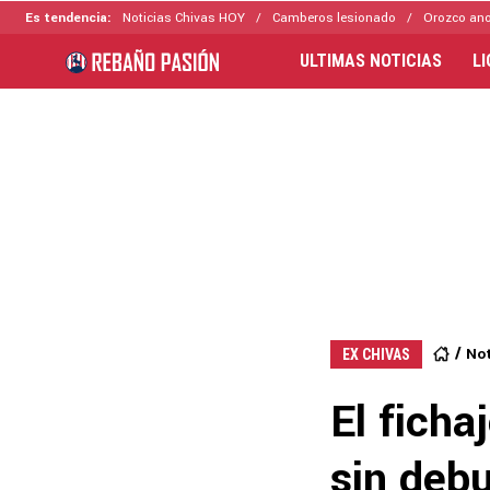
Es tendencia:
Noticias Chivas HOY
Camberos lesionado
Orozco ano
ULTIMAS NOTICIAS
L
Not
EX CHIVAS
El ficha
sin deb