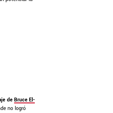
aje de
Bruce El-
nde no logró