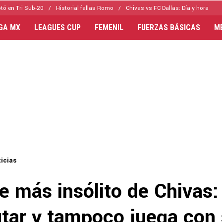
tó en Tri Sub-20
Historial fallas Romo
Chivas vs FC Dallas: Día y hora
IGA MX
LEAGUES CUP
FEMENIL
FUERZAS BÁSICAS
M
icias
je más insólito de Chivas:
utar y tampoco juega con