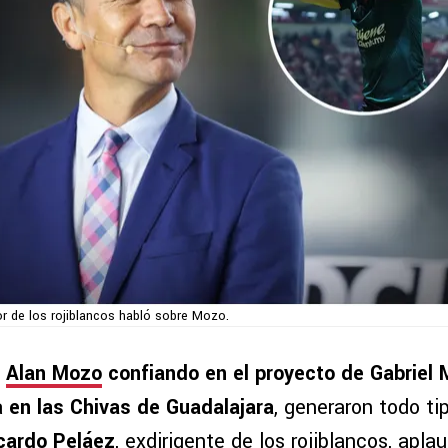
or de los rojiblancos habló sobre Mozo.
e
Alan Mozo
confiando en el proyecto de Gabriel M
a
en las Chivas de Guadalajara
, generaron todo ti
cardo Peláez
, exdirigente de los rojiblancos, aplau