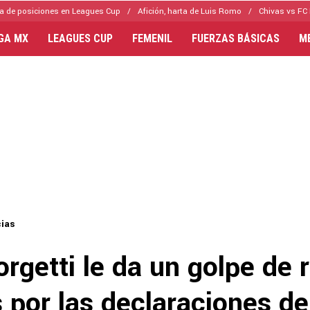
a de posiciones en Leagues Cup
Afición, harta de Luis Romo
Chivas vs FC 
IGA MX
LEAGUES CUP
FEMENIL
FUERZAS BÁSICAS
M
cias
rgetti le da un golpe de 
 por las declaraciones de