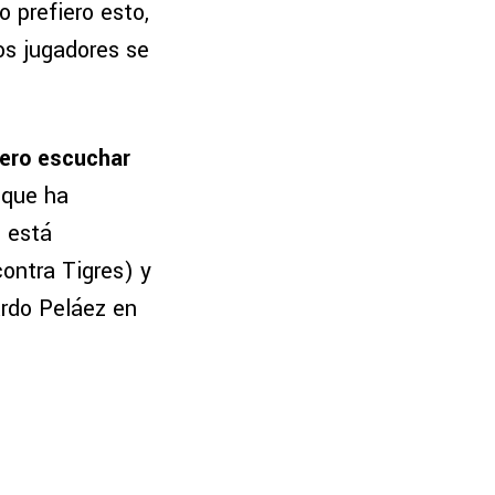
 prefiero esto,
os jugadores se
iero escuchar
o que ha
 está
contra Tigres) y
ardo Peláez en