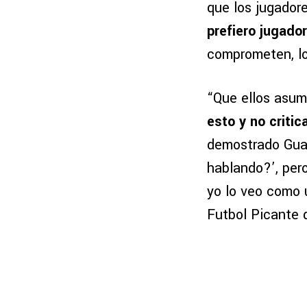
que los jugador
prefiero jugad
comprometen, lo
“Que ellos asum
esto y no criti
demostrado Guad
hablando?’, pero
yo lo veo como 
Futbol Picante