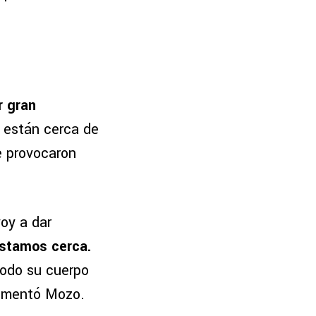
r gran
 están cerca de
e provocaron
oy a dar
estamos cerca.
todo su cuerpo
 comentó Mozo.