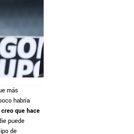
fue más
poco habría
 creo que hace
die puede
tipo de