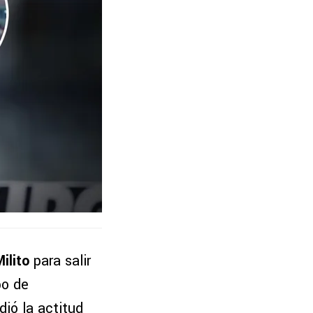
ilito
para salir
po de
dió la actitud