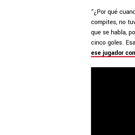
“¿Por qué cuand
compites, no t
que se habla, p
cinco goles. Es
ese jugador con