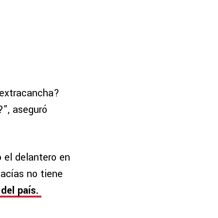
 extracancha?
?”, aseguró
.
o el delantero en
acías no tiene
 del país.