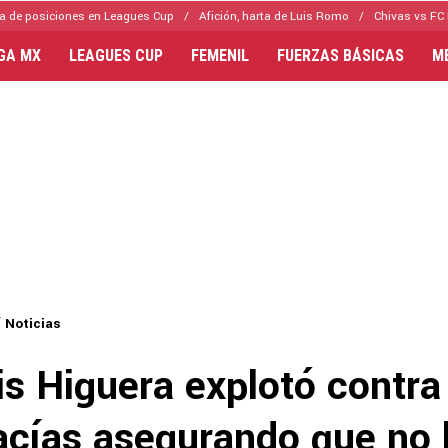
a de posiciones en Leagues Cup
Afición, harta de Luis Romo
Chivas vs FC 
IGA MX
LEAGUES CUP
FEMENIL
FUERZAS BÁSICAS
M
Noticias
is Higuera explotó contra
cías asegurando que no 