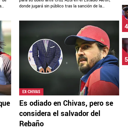
r de
para su duelo ante Cruz Azul en el Estadio Akron,
...
donde jugará sin público tras la sanción de la...
4
5
EX-CHIVAS
que
Es odiado en Chivas, pero se
considera el salvador del
Rebaño