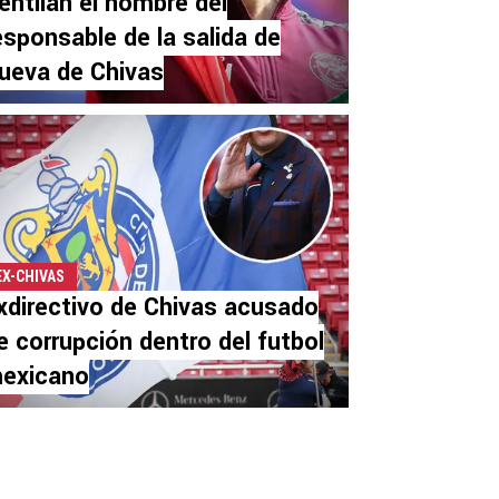
entilan el nombre del
esponsable de la salida de
ueva de Chivas
EX-CHIVAS
xdirectivo de Chivas acusado
e corrupción dentro del futbol
exicano