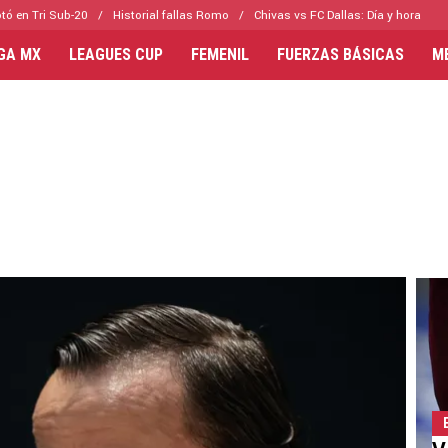
tó en Tri Sub-20
Historial fallas Romo
Chivas vs FC Dallas: Día y hora
IGA MX
LEAGUES CUP
FEMENIL
FUERZAS BÁSICAS
M