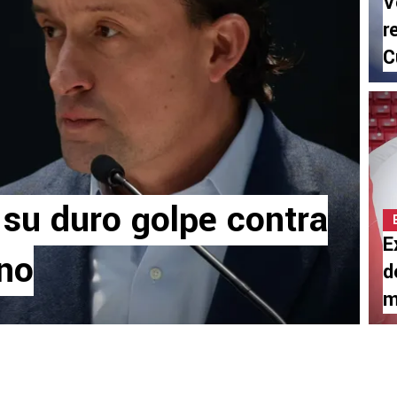
V
r
C
 su duro golpe contra
E
ano
d
m