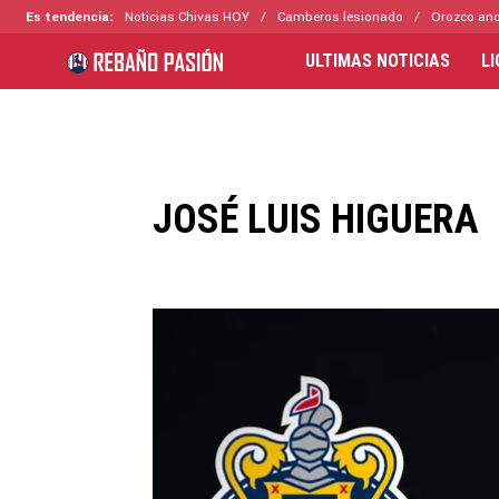
Es tendencia:
Noticias Chivas HOY
Camberos lesionado
Orozco ano
ULTIMAS NOTICIAS
L
JOSÉ LUIS HIGUERA