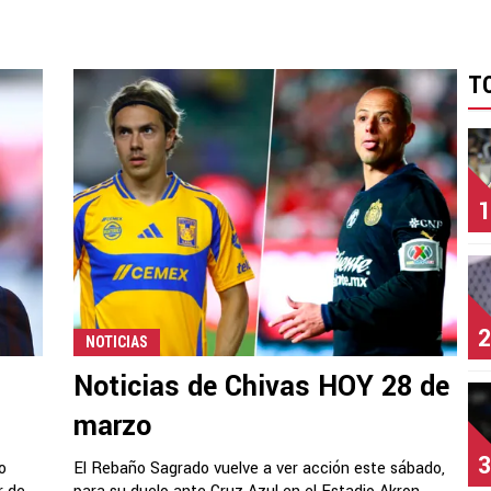
T
1
2
NOTICIAS
Noticias de Chivas HOY 28 de
s
marzo
3
o
El Rebaño Sagrado vuelve a ver acción este sábado,