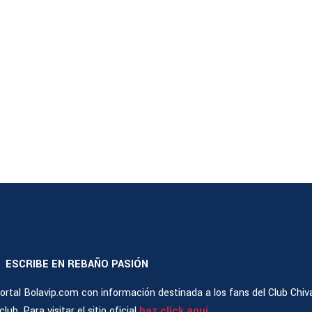
ESCRIBE EN REBAÑO PASIÓN
|
rtal Bolavip.com con información destinada a los fans del Club Chiv
ub. Para visitar el sitio oficial
haz click aquí