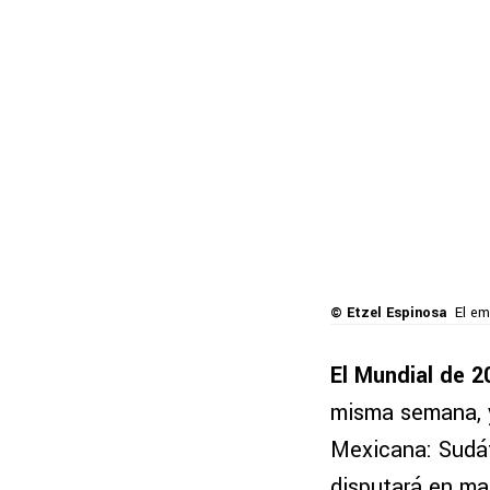
© Etzel Espinosa
El em
El Mundial de 2
misma semana, y
Mexicana: Sudáf
disputará en ma