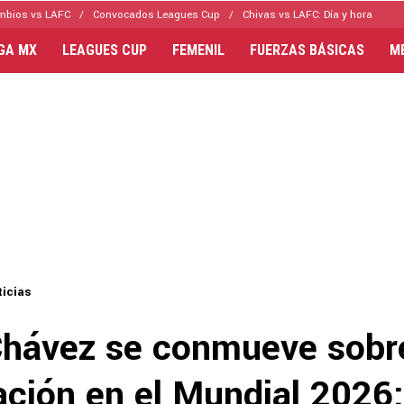
mbios vs LAFC
Convocados Leagues Cup
Chivas vs LAFC: Día y hora
IGA MX
LEAGUES CUP
FEMENIL
FUERZAS BÁSICAS
M
icias
hávez se conmueve sobr
pación en el Mundial 2026