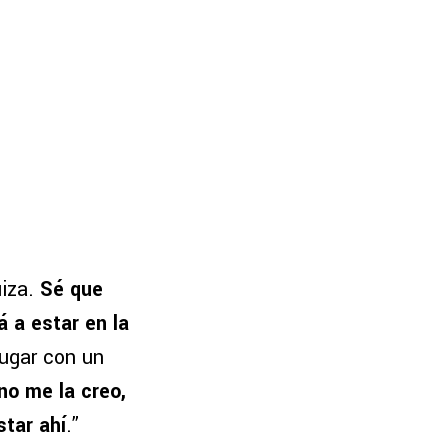
uiza.
Sé que
 a estar en la
jugar con un
no me la creo,
star ahí
.”