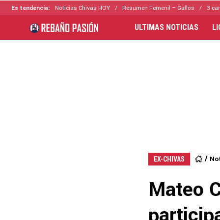
Es tendencia:
Noticias Chivas HOY
Resumen Femenil – Gallos
3 ca
ULTIMAS NOTICIAS
L
Not
EX-CHIVAS
Mateo C
partici