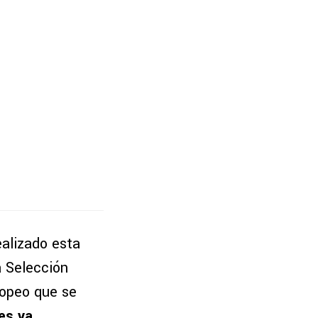
ealizado esta
a Selección
ropeo que se
es ya