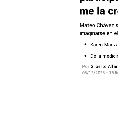
me la cr
Mateo Chávez se
imaginarse en e
Karen Manzan
De la medici
Por
Gilberto Alfa
05/12/2025 - 16: