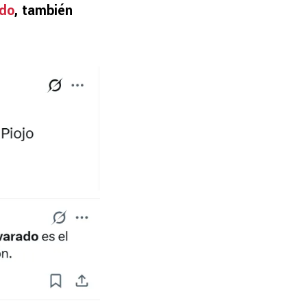
ado
, también