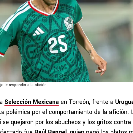
ojo le respondió a la afición.
la
Selección Mexicana
en Torreón, frente a
Urugu
ta polémica por el comportamiento de la afición. 
i se quejaron por los abucheos y los gritos contra 
afectado fue
Raúl Rangel
, quien pagó los platos 