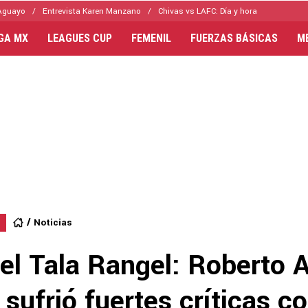
Aguayo
Entrevista Karen Manzano
Chivas vs LAFC: Día y hora
IGA MX
LEAGUES CUP
FEMENIL
FUERZAS BÁSICAS
M
Noticias
el Tala Rangel: Roberto 
sufrió fuertes críticas co