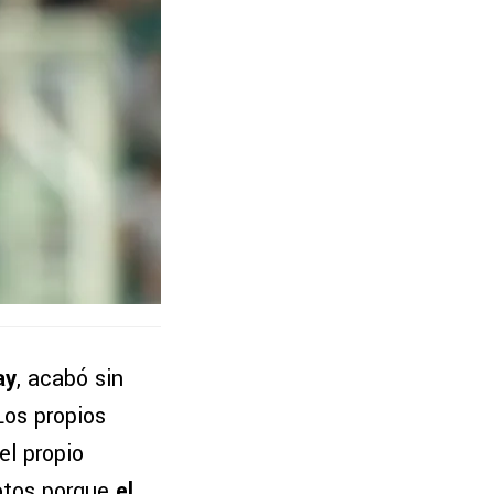
ay
, acabó sin
Los propios
el propio
rotos porque
el