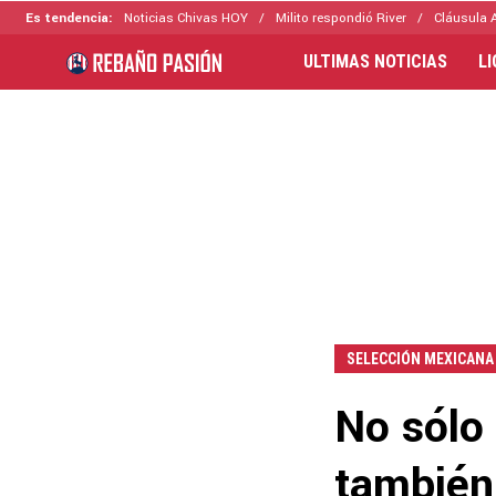
Es tendencia:
Noticias Chivas HOY
Milito respondió River
Cláusula 
ULTIMAS NOTICIAS
L
SELECCIÓN MEXICANA
No sólo 
también 