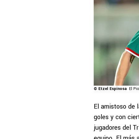
© Etzel Espinosa
El Pi
El amistoso de 
goles y con cier
jugadores del Tr
equipo. El más 