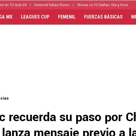
tó en Tri Sub-20
Historial fallas Romo
Chivas vs FC Dallas: Día y hora
IGA MX
LEAGUES CUP
FEMENIL
FUERZAS BÁSICAS
M
icias
c recuerda su paso por C
 lanza mensaje previo a la