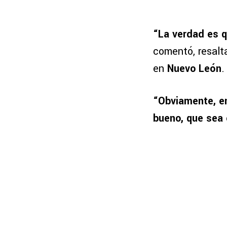
“La verdad es q
comentó, resalt
en
Nuevo León
.
“Obviamente, en
bueno, que sea 