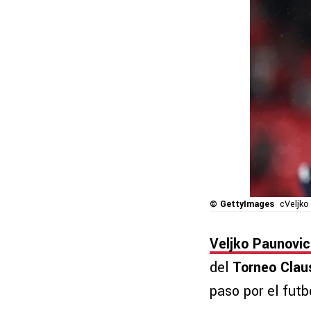
© GettyImages
cVeljko
Veljko Paunovic
del
Torneo Clau
paso por el fut