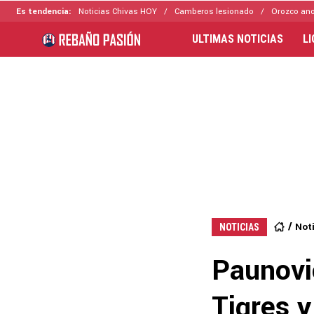
Es tendencia:
Noticias Chivas HOY
Camberos lesionado
Orozco ano
ULTIMAS NOTICIAS
L
Not
NOTICIAS
Paunovi
Tigres y