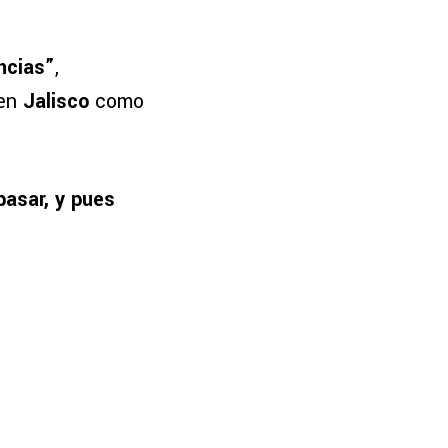
ncias”
,
 en
Jalisco
como
pasar, y pues