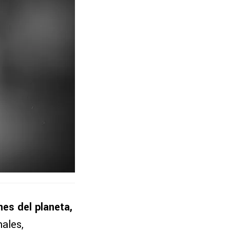
nes del planeta,
nales,