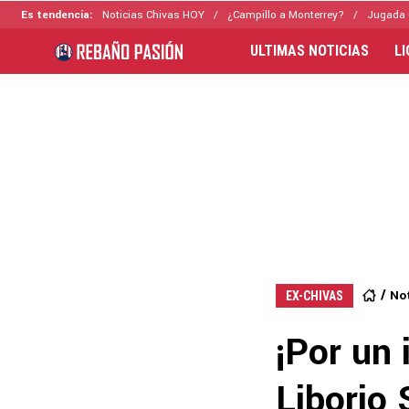
Es tendencia:
Noticias Chivas HOY
¿Campillo a Monterrey?
Jugada 
ULTIMAS NOTICIAS
L
Not
EX-CHIVAS
¡Por un 
Liborio 