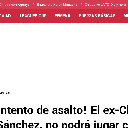
Chivas con Aguayo
Entrevista Karen Manzano
Chivas vs LAFC: Día y hora
IGA MX
LEAGUES CUP
FEMENIL
FUERZAS BÁSICAS
M
icias
intento de asalto! El ex-C
Sánchez, no podrá jugar 