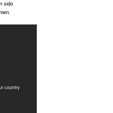
n sido
amen.