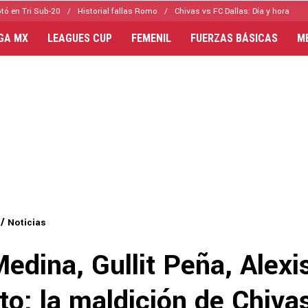
tó en Tri Sub-20
Historial fallas Romo
Chivas vs FC Dallas: Día y hora
IGA MX
LEAGUES CUP
FEMENIL
FUERZAS BÁSICAS
M
Noticias
edina, Gullit Peña, Alexi
to: la maldición de Chiva