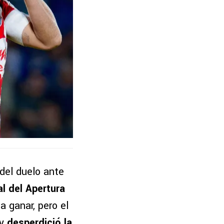
del duelo ante
al del Apertura
 ganar, pero el
 y
desperdició la