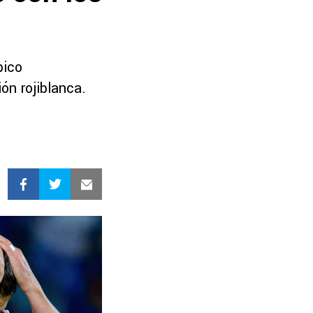
pico
ión rojiblanca.