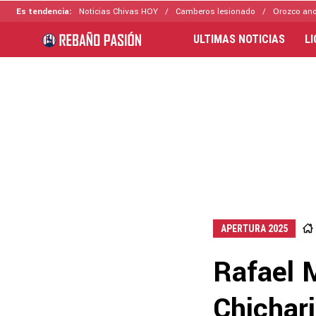
Es tendencia:
Noticias Chivas HOY
Camberos lesionado
Orozco ano
ULTIMAS NOTICIAS
L
APERTURA 2025
Rafael M
Chichari