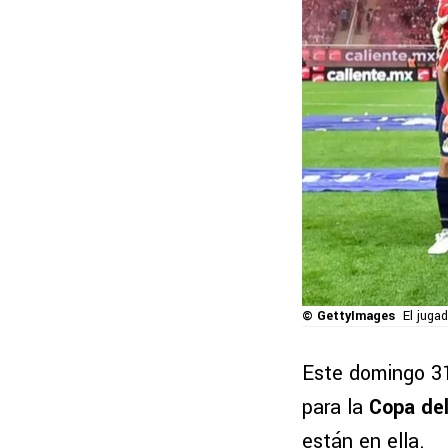
© GettyImages
El juga
Este domingo 3
para la
Copa de
están en ella.