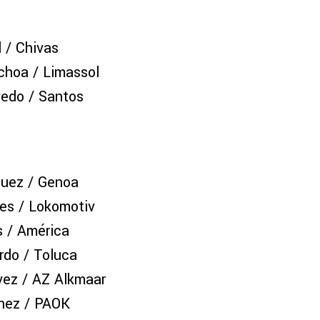
 / Chivas
choa / Limassol
vedo / Santos
uez / Genoa
es / Lokomotiv
s / América
rdo / Toluca
ez / AZ Alkmaar
hez / PAOK