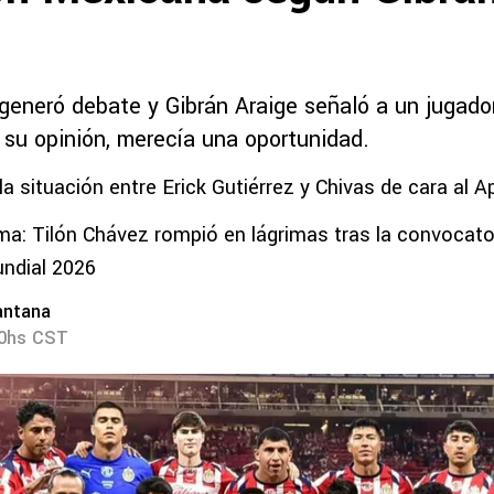
I generó debate y Gibrán Araige señaló a un jugad
 su opinión, merecía una oportunidad.
a situación entre Erick Gutiérrez y Chivas de cara al 
lma: Tilón Chávez rompió en lágrimas tras la convocat
ndial 2026
antana
00hs CST