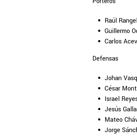
Porteros
Raúl Rangel
Guillermo O
Carlos Ace
Defensas
Johan Vasq
César Mont
Israel Reye
Jesús Galla
Mateo Cháv
Jorge Sánc