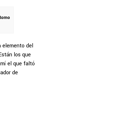
 Romo
n elemento del
Están los que
mí el que faltó
gador de