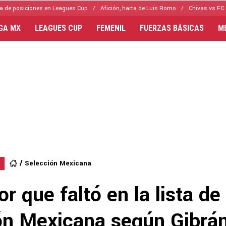
a de posiciones en Leagues Cup
Afición, harta de Luis Romo
Chivas vs FC 
IGA MX
LEAGUES CUP
FEMENIL
FUERZAS BÁSICAS
M
Selección Mexicana
or que faltó en la lista de 
ón Mexicana según Gibrán