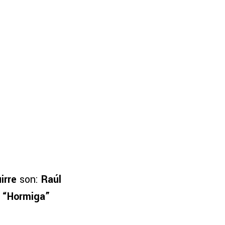
irre
son:
Raúl
 “Hormiga”