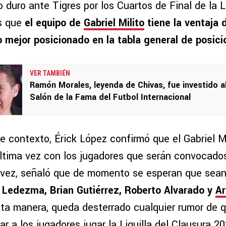
o duro ante Tigres por los Cuartos de Final de la Li
es que
el equipo de
Gabriel Milito
tiene la ventaja 
 mejor posicionado en la tabla general de posic
VER TAMBIÉN
Ramón Morales, leyenda de Chivas, fue investido a
Salón de la Fama del Futbol Internacional
e contexto, Érick López confirmó que el Gabriel M
última vez con los jugadores que serán convocados
 vez, señaló que de momento se esperan que sea
 Ledezma, Brian Gutiérrez, Roberto Alvarado y
A
sta manera, queda desterrado cualquier rumor de q
jar a los jugadores jugar la Liguilla del Clausura 2