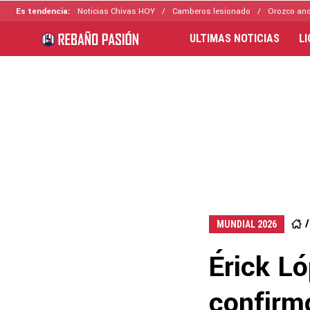
Es tendencia:
Noticias Chivas HOY
Camberos lesionado
Orozco ano
ULTIMAS NOTICIAS
L
MUNDIAL 2026
Érick Ló
confirmó