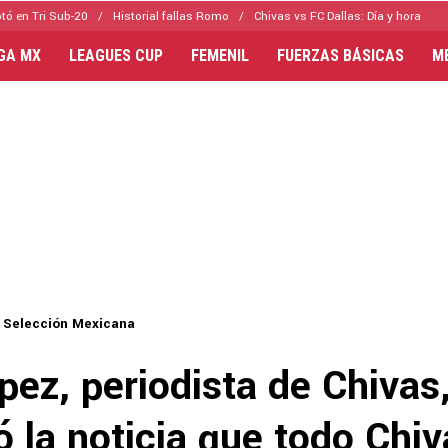
tó en Tri Sub-20
Historial fallas Romo
Chivas vs FC Dallas: Día y hora
IGA MX
LEAGUES CUP
FEMENIL
FUERZAS BÁSICAS
M
Selección Mexicana
pez, periodista de Chivas
 la noticia que todo Chiv