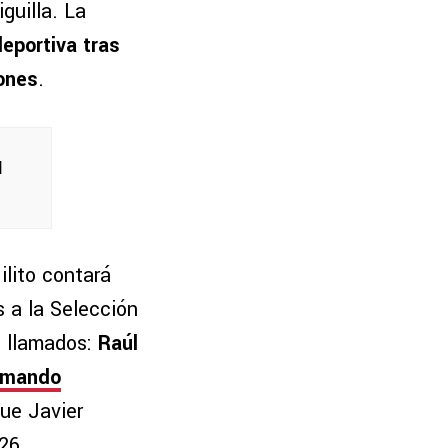
guilla. La
deportiva tras
iones
.
l
ilito contará
 a la Selección
n llamados:
Raúl
rmando
ue Javier
026.