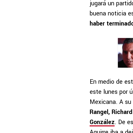
jugará un partid
buena noticia 
haber terminado
En medio de est
este lunes por 
Mexicana. A su
Rangel, Richard
González
. De e
Aguirre iba a de