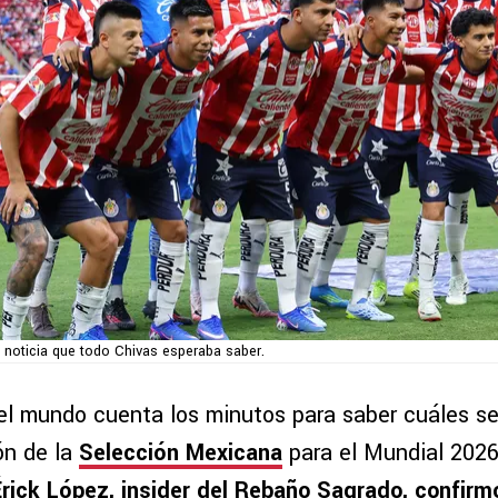
 noticia que todo Chivas esperaba saber.
el mundo cuenta los minutos para saber cuáles se
ón de la
Selección Mexicana
para el Mundial 2026
Érick López, insider del Rebaño Sagrado, confirm