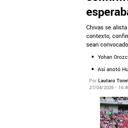
esperaba
Chivas se alista
contexto, confi
sean convocados
Yohan Orozco
Así anotó Hu
Por
Lautaro Tonel
27/04/2026 - 16: