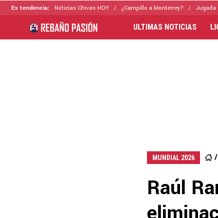
Es tendencia:
Noticias Chivas HOY
¿Campillo a Monterrey?
Jugada 
ULTIMAS NOTICIAS
L
MUNDIAL 2026
Raúl Ran
elimina