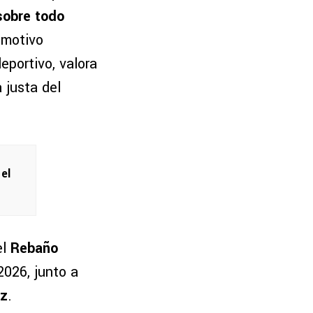
sobre todo
emotivo
eportivo, valora
 justa del
el
el
Rebaño
2026, junto a
ez
.