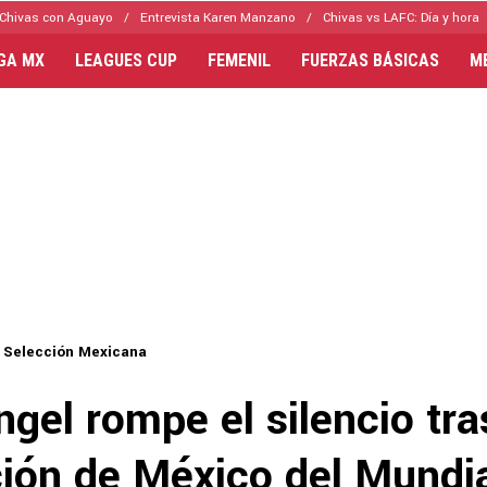
Chivas con Aguayo
Entrevista Karen Manzano
Chivas vs LAFC: Día y hora
IGA MX
LEAGUES CUP
FEMENIL
FUERZAS BÁSICAS
M
Selección Mexicana
gel rompe el silencio tra
ción de México del Mundi