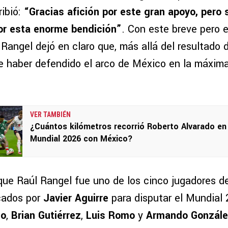
ribió:
“Gracias afición por este gran apoyo, pero 
por esta enorme bendición”
. Con este breve pero 
Rangel dejó en claro que, más allá del resultado d
de haber defendido el arco de México en la máxima
VER TAMBIÉN
¿Cuántos kilómetros recorrió Roberto Alvarado en 
Mundial 2026 con México?
ue Raúl Rangel fue uno de los cinco jugadores d
ados por
Javier Aguirre
para disputar el Mundial 
do
,
Brian Gutiérrez
,
Luis Romo
y
Armando Gonzál