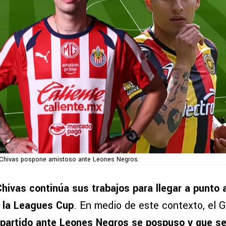
Chivas pospone amistoso ante Leones Negros.
Chivas continúa sus trabajos para llegar a punto 
 la Leagues Cup
. En medio de este contexto, el 
 partido ante Leones Negros se pospuso y que se