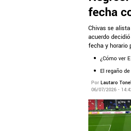
fecha c
Chivas se alist
acuerdo decidió
fecha y horario 
¿Cómo ver E
El regaño de
Por
Lautaro Tonel
06/07/2026 - 14: