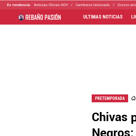
Es tendencia:
Noticias Chivas HOY
Camberos lesionado
Orozco ano
ULTIMAS NOTICIAS
L
PRETEMPORADA
Chivas 
Negros: