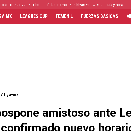
tó en Tri Sub-20
Historial fallas Romo
Chivas vs FC Dallas: Día y hora
IGA MX
LEAGUES CUP
FEMENIL
FUERZAS BÁSICAS
M
liga-mx
pospone amistoso ante L
 confirmado nuevo horari