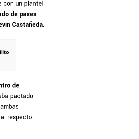
e con un plantel
ado de pases
evin Castañeda.
ilito
ntro de
taba pactado
o ambas
 al respecto.