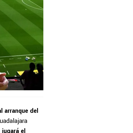
al arranque del
Guadalajara
 jugará el